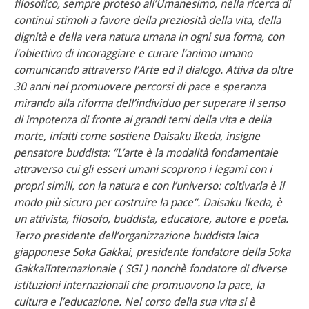
filosofico, sempre proteso all’Umanesimo, nella ricerca di
continui stimoli a favore della preziosità della vita, della
dignità e della vera natura umana in ogni sua forma, con
l’obiettivo di incoraggiare e curare l’animo umano
comunicando attraverso l’Arte ed il dialogo. Attiva da oltre
30 anni nel promuovere percorsi di pace e speranza
mirando alla riforma dell’individuo per superare il senso
di impotenza di fronte ai grandi temi della vita e della
morte, infatti come sostiene Daisaku Ikeda, insigne
pensatore buddista: “L’arte è la modalità fondamentale
attraverso cui gli esseri umani scoprono i legami con i
propri simili, con la natura e con l’universo: coltivarla è il
modo più sicuro per costruire la pace”. Daisaku Ikeda, è
un attivista, filosofo, buddista, educatore, autore e poeta.
Terzo presidente dell’organizzazione buddista laica
giapponese Soka Gakkai, presidente fondatore della Soka
GakkaiInternazionale ( SGI ) nonchè fondatore di diverse
istituzioni internazionali che promuovono la pace, la
cultura e l’educazione. Nel corso della sua vita si è