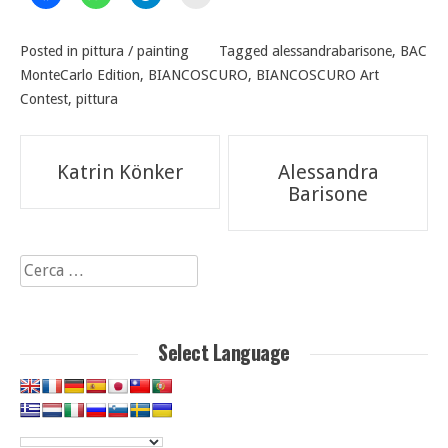
Posted in
pittura / painting
Tagged
alessandrabarisone
,
BAC
MonteCarlo Edition
,
BIANCOSCURO
,
BIANCOSCURO Art
Contest
,
pittura
Navigazione
Katrin Könker
Alessandra
articoli
Barisone
Ricerca
per:
Select Language