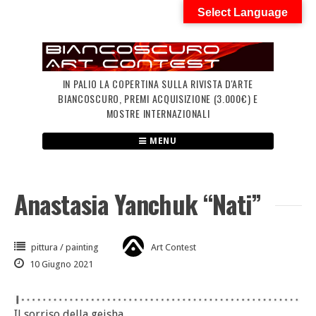
Skip
Select Language
to
content
IN PALIO LA COPERTINA SULLA RIVISTA D'ARTE
BIANCOSCURO, PREMI ACQUISIZIONE (3.000€) E
MOSTRE INTERNAZIONALI
MENU
Anastasia Yanchuk “Nati”
pittura / painting
Art Contest
10 Giugno 2021
Il sorriso della geisha