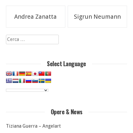
Navigazione
Andrea Zanatta
Sigrun Neumann
articoli
Ricerca
per:
Select Language
Opere & News
Tiziana Guerra – Angelart