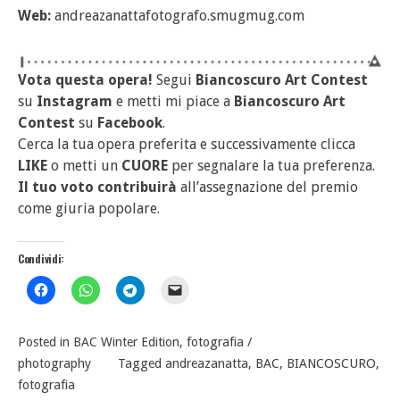
Web:
andreazanattafotografo.smugmug.com
Vota questa opera!
Segui
Biancoscuro Art Contest
su
Instagram
e metti mi piace a
Biancoscuro Art
Contest
su
Facebook
.
Cerca la tua opera preferita e successivamente clicca
LIKE
o metti un
CUORE
per segnalare la tua preferenza.
Il tuo voto contribuirà
all’assegnazione del premio
come giuria popolare.
Condividi:
Posted in
BAC Winter Edition
,
fotografia /
photography
Tagged
andreazanatta
,
BAC
,
BIANCOSCURO
,
fotografia