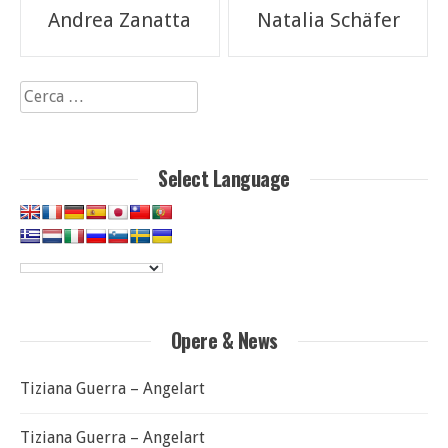
Navigazione
Andrea Zanatta
Natalia Schäfer
articoli
Ricerca
per:
Select Language
Opere & News
Tiziana Guerra – Angelart
Tiziana Guerra – Angelart