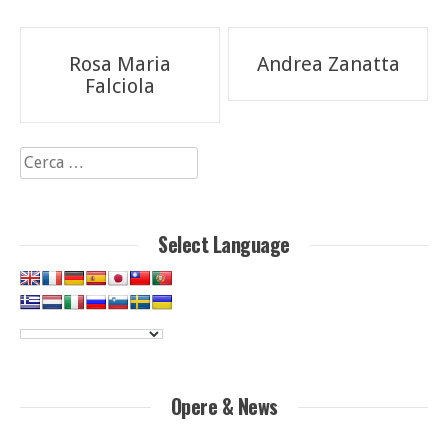
Navigazione
Rosa Maria
Andrea Zanatta
articoli
Falciola
Ricerca
per:
Select Language
Opere & News