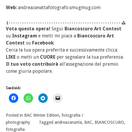
Web:
andreazanattafotografo.smugmug.com
Vota questa opera!
Segui
Biancoscuro Art Contest
su
Instagram
e metti mi piace a
Biancoscuro Art
Contest
su
Facebook
.
Cerca la tua opera preferita e successivamente clicca
LIKE
o metti un
CUORE
per segnalare la tua preferenza.
Il tuo voto contribuirà
all’assegnazione del premio
come giuria popolare.
Condividi:
Posted in
BAC Winter Edition
,
fotografia /
photography
Tagged
andreazanatta
,
BAC
,
BIANCOSCURO
,
fotografia