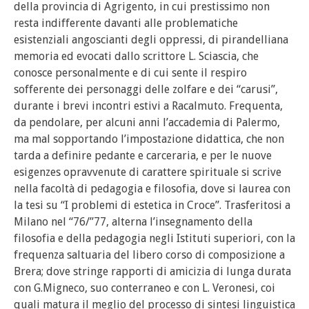
della provincia di Agrigento, in cui prestissimo non
resta indifferente davanti alle problematiche
esistenziali angoscianti degli oppressi, di pirandelliana
memoria ed evocati dallo scrittore L. Sciascia, che
conosce personalmente e di cui sente il respiro
sofferente dei personaggi delle zolfare e dei “carusi”,
durante i brevi incontri estivi a Racalmuto. Frequenta,
da pendolare, per alcuni anni l’accademia di Palermo,
ma mal sopportando l’impostazione didattica, che non
tarda a definire pedante e carceraria, e per le nuove
esigenzes opravvenute di carattere spirituale si scrive
nella facoltà di pedagogia e filosofia, dove si laurea con
la tesi su “I problemi di estetica in Croce”. Trasferitosi a
Milano nel “76/”77, alterna l’insegnamento della
filosofia e della pedagogia negli Istituti superiori, con la
frequenza saltuaria del libero corso di composizione a
Brera; dove stringe rapporti di amicizia di lunga durata
con G.Migneco, suo conterraneo e con L. Veronesi, coi
quali matura il meglio del processo di sintesi linguistica