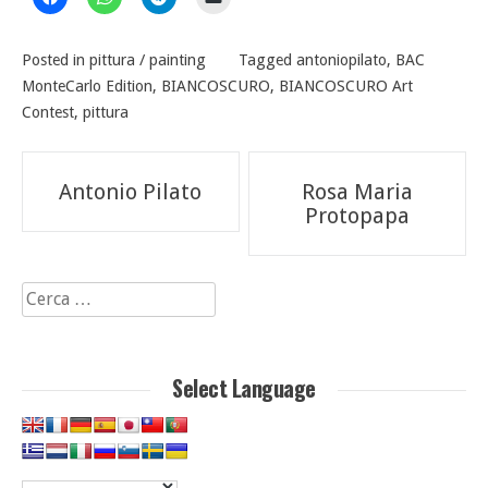
Posted in
pittura / painting
Tagged
antoniopilato
,
BAC
MonteCarlo Edition
,
BIANCOSCURO
,
BIANCOSCURO Art
Contest
,
pittura
Navigazione
Antonio Pilato
Rosa Maria
articoli
Protopapa
Ricerca
per:
Select Language