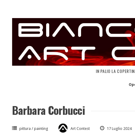
Skip
to
content
IN PALIO LA COPERTI
Op
Barbara Corbucci
pittura / painting
Art Contest
17 Luglio 2024