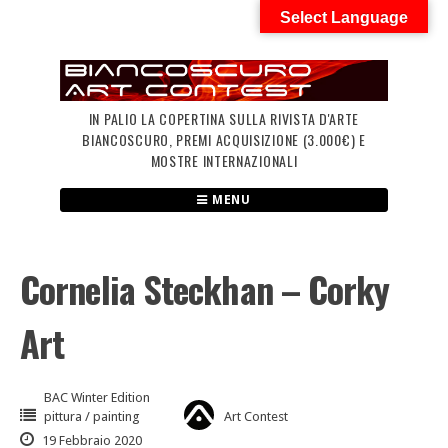
Skip
Select Language
to
content
IN PALIO LA COPERTINA SULLA RIVISTA D'ARTE
BIANCOSCURO, PREMI ACQUISIZIONE (3.000€) E
MOSTRE INTERNAZIONALI
MENU
Cornelia Steckhan – Corky
Art
BAC Winter Edition
pittura / painting
Art Contest
19 Febbraio 2020