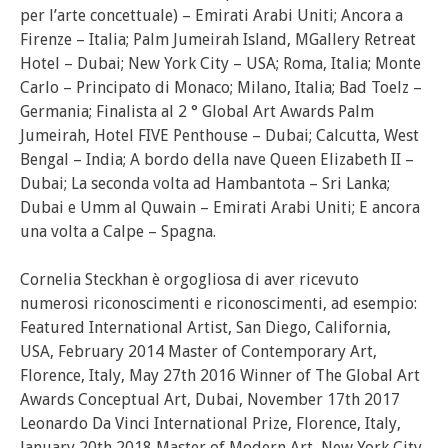
per l’arte concettuale) – Emirati Arabi Uniti; Ancora a
Firenze – Italia; Palm Jumeirah Island, MGallery Retreat
Hotel – Dubai; New York City – USA; Roma, Italia; Monte
Carlo – Principato di Monaco; Milano, Italia; Bad Toelz –
Germania; Finalista al 2 ° Global Art Awards Palm
Jumeirah, Hotel FIVE Penthouse – Dubai; Calcutta, West
Bengal – India; A bordo della nave Queen Elizabeth II –
Dubai; La seconda volta ad Hambantota – Sri Lanka;
Dubai e Umm al Quwain – Emirati Arabi Uniti; E ancora
una volta a Calpe – Spagna.
Cornelia Steckhan è orgogliosa di aver ricevuto
numerosi riconoscimenti e riconoscimenti, ad esempio:
Featured International Artist, San Diego, California,
USA, February 2014 Master of Contemporary Art,
Florence, Italy, May 27th 2016 Winner of The Global Art
Awards Conceptual Art, Dubai, November 17th 2017
Leonardo Da Vinci International Prize, Florence, Italy,
January 20th 2018 Master of Modern Art, New York City,