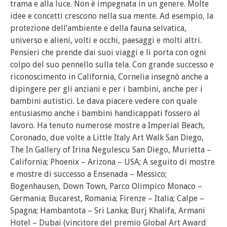
trama e alla luce. Non è impegnata in un genere. Molte
idee e concetti crescono nella sua mente. Ad esempio, la
protezione dell’ambiente e della fauna selvatica,
universo e alieni, volti e occhi, paesaggi e molti altri.
Pensieri che prende dai suoi viaggi e li porta con ogni
colpo del suo pennello sulla tela. Con grande successo e
riconoscimento in California, Cornelia insegnò anche a
dipingere per gli anziani e per i bambini, anche per i
bambini autistici. Le dava piacere vedere con quale
entusiasmo anche i bambini handicappati fossero al
lavoro. Ha tenuto numerose mostre a Imperial Beach,
Coronado, due volte a Little Italy Art Walk San Diego,
The In Gallery of Irina Negulescu San Diego, Murietta –
California; Phoenix – Arizona – USA; A seguito di mostre
e mostre di successo a Ensenada – Messico;
Bogenhausen, Down Town, Parco Olimpico Monaco –
Germania; Bucarest, Romania; Firenze – Italia; Calpe –
Spagna; Hambantota – Sri Lanka; Burj Khalifa, Armani
Hotel – Dubai (vincitore del premio Global Art Award