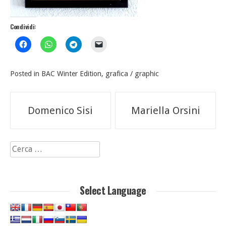
Condividi:
Posted in
BAC Winter Edition
,
grafica / graphic
Navigazione
Domenico Sisi
Mariella Orsini
articoli
Ricerca
per:
Select Language