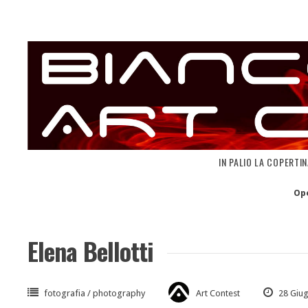
Skip
to
content
IN PALIO LA COPERTI
Op
Elena Bellotti
fotografia / photography
Art Contest
28 Giu