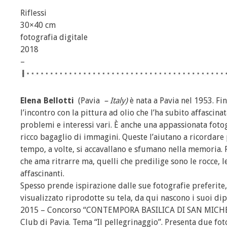
Riflessi
30×40 cm
fotografia digitale
2018
–
Elena Bellotti
(Pavia
– Italy)
è nata a Pavia nel 1953. Fin
l’incontro con la pittura ad olio che l’ha subito affasci
problemi e interessi vari. È anche una appassionata foto
ricco bagaglio di immagini. Queste l’aiutano a ricordare
tempo, a volte, si accavallano e sfumano nella memoria. Pae
che ama ritrarre ma, quelli che predilige sono le rocce, le
affascinanti.
Spesso prende ispirazione dalle sue fotografie preferite
visualizzato riprodotte su tela, da qui nascono i suoi dip
2015 – Concorso “CONTEMPORA BASILICA DI SAN MICHELE
Club di Pavia. Tema “Il pellegrinaggio”. Presenta due fot