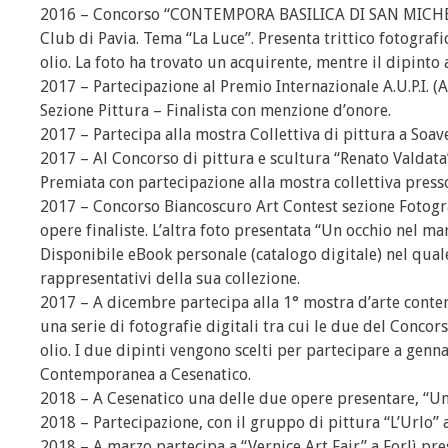
2016 – Concorso “CONTEMPORA BASILICA DI SAN MICHELE
Club di Pavia. Tema “La Luce”. Presenta trittico fotografi
olio. La foto ha trovato un acquirente, mentre il dipinto 
2017 – Partecipazione al Premio Internazionale A.U.P.I. (A
Sezione Pittura – Finalista con menzione d’onore.
2017 – Partecipa alla mostra Collettiva di pittura a Soave
2017 – Al Concorso di pittura e scultura “Renato Valdata”
Premiata con partecipazione alla mostra collettiva press
2017 – Concorso Biancoscuro Art Contest sezione Fotografi
opere finaliste. L’altra foto presentata “Un occhio nel m
Disponibile eBook personale (catalogo digitale) nel quale
rappresentativi della sua collezione.
2017 – A dicembre partecipa alla 1° mostra d’arte conte
una serie di fotografie digitali tra cui le due del Concor
olio. I due dipinti vengono scelti per partecipare a gen
Contemporanea a Cesenatico.
2018 – A Cesenatico una delle due opere presentare, “Un
2018 – Partecipazione, con il gruppo di pittura “L’Urlo” 
2018 – A marzo partecipa a “Vernice Art Fair” a Forlì pre