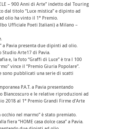
 – 900 Anni di Arte” indetto dal Touring
co dal titolo “Luce mistica” e dipinto ad
ad olio ha vinto il 1° Premio.
lbo Ufficiale Poeti Italiani) a Milano –
.
 a Pavia presenta due dipinti ad olio.
o Studio Arte17 di Pavia.
a e, la foto “Graffi di Luce” è tra l 100
armo” vince il “Premio Giuria Popolare”.
 sono pubblicati una serie di scatti
mporanea P.A.T. a Pavia presentando
so Biancoscuro e le relative riproduzioni ad
naio 2018 al 1° Premio Grandi Firme d’Arte
 occhio nel marmo” è stato premiato.
alla fiera “HOME casa dolce casa” a Pavia.
sentando due dipinti ad olio.