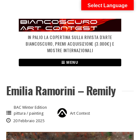
Skip
Select Language
to
content
IN PALIO LA COPERTINA SULLA RIVISTA D'ARTE
BIANCOSCURO, PREMI ACQUISIZIONE (3.000€) E
MOSTRE INTERNAZIONALI
MENU
Emilia Ramorini – Remily
BAC Winter Edition
pittura / painting
Art Contest
20 Febbraio 2025