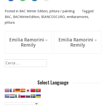
Posted in
BAC Winter Edition
,
pittura / painting
Tagged
BAC
,
BACWinterEdition
,
BIANCOSCURO
,
emiliaramorini
,
pittura
Navigazione
Emilia Ramorini –
Emilia Ramorini –
articoli
Remily
Remily
Ricerca
per:
Select Language