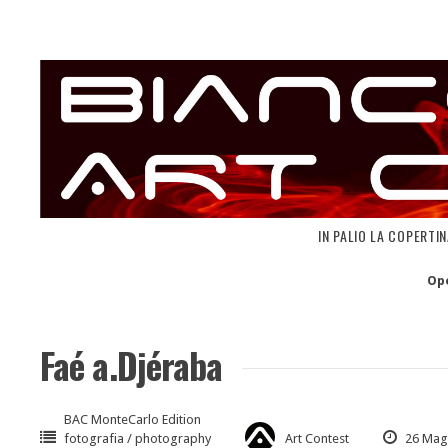
Skip
to
content
IN PALIO LA COPERTI
Op
Faé a.Djéraba
BAC MonteCarlo Edition
fotografia / photography
Art Contest
26 Mag