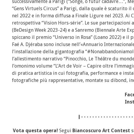
successivamente a Parigi (“Songe, ô futur cadavre…”, Mém
“Gens Virtuels Circus” a Parigi, dalla quale è scaturito 
nel 2022 e in forma diffusa a Finale Ligure nel 2023. Ai Ch
retrospettiva “Vision Hors-série”. Le sue partecipazioni 
(BeDesign Week 2023-24) e a Sanremo (Biennale Arte Expo
spiccano il premio “Universo in Rosa” (Loano 2022) e il 
Faé A. Djéraba sono incluse nell’«Annuario Internazional
l’installazione della gigantografia “#Nonabbandoniamole”
l’allestimento narrativo “Pinocchio, Le Théâtre du monde”
l’omonimo volume “L’Art de Voir – Capire oltre l’immagi
di pratica artistica in cui fotografia, performance e inst
fotografiche più rappresentative, montate su dibond, incl
Fac
Ins
Vota questa opera!
Segui
Biancoscuro Art Contest
s