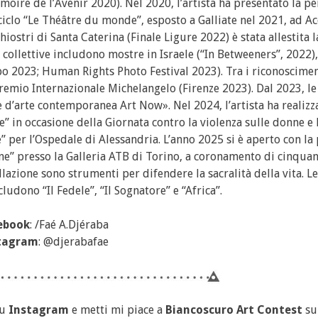
oire de l’Avenir 2020). Nel 2020, l’artista ha presentato la p
il ciclo “Le Théâtre du monde”, esposto a Galliate nel 2021, ad 
iostri di Santa Caterina (Finale Ligure 2022) è stata allestita l
a collettive includono mostre in Israele (“In Betweeners”, 2022)
 2023; Human Rights Photo Festival 2023). Tra i riconoscimen
premio Internazionale Michelangelo (Firenze 2023). Dal 2023, le
e d’arte contemporanea Art Now». Nel 2024, l’artista ha realizz
 in occasione della Giornata contro la violenza sulle donne e 
 per l’Ospedale di Alessandria. L’anno 2025 si è aperto con la
ne” presso la Galleria ATB di Torino, a coronamento di cinquan
allazione sono strumenti per difendere la sacralità della vita. L
udono “Il Fedele”, “Il Sognatore” e “Africa”.
ebook
: /Faé A.Djéraba
tagram
: @djerabafae
u
Instagram
e metti mi piace a
Biancoscuro Art Contest
s