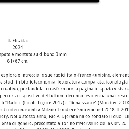
IL FEDELE
2024
ampata e montata su dibond 3mm
81×87 cm.
 esplora e intreccia le sue radici italo-franco-tunisine, elemen
ude studi in biblioteconomia, letteratura comparata, iconologia 
creativo, portandola a trasformare la pagina in spazio visivo e
l percorso espositivo dell’ultimo decennio evidenzia una cresci
nali “Radici” (Finale Ligure 2017) e “Renaissance” (Mondovì 201
di internazionali a Milano, Londra e Sanremo nel 2018. Il 2019
ry. Nello stesso anno, Faé A. Djéraba ha co-fondato il duo “Li
nza di genere, presentato a Torino (“Merveille de la vie”, 201