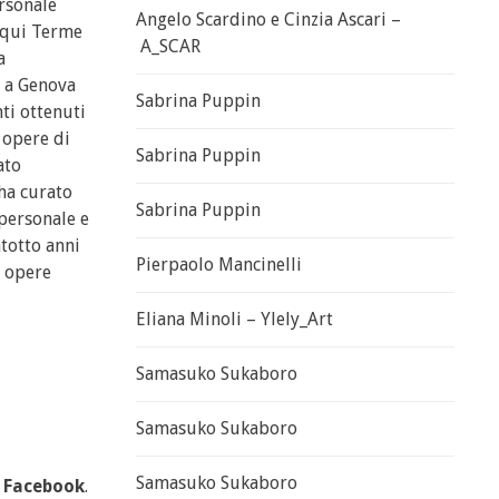
ersonale
Angelo Scardino e Cinzia Ascari –
Acqui Terme
A_SCAR
a
, a Genova
Sabrina Puppin
ti ottenuti
 opere di
Sabrina Puppin
ato
ha curato
Sabrina Puppin
 personale e
totto anni
Pierpaolo Mancinelli
e opere
Eliana Minoli – Ylely_Art
Samasuko Sukaboro
Samasuko Sukaboro
Samasuko Sukaboro
u
Facebook
.