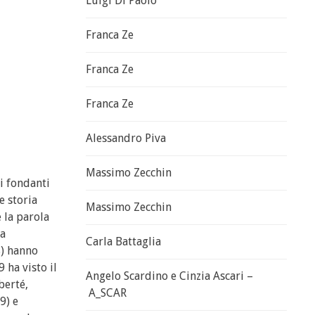
Luigi Di Paolo
Franca Ze
Franca Ze
Franca Ze
Alessandro Piva
Massimo Zecchin
ti fondanti
e storia
Massimo Zecchin
 la parola
ta
Carla Battaglia
8) hanno
 ha visto il
Angelo Scardino e Cinzia Ascari –
berté,
A_SCAR
9) e