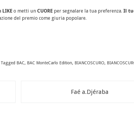
ca
LIKE
o metti un
CUORE
per segnalare la tua preferenza.
Il t
azione del premio come giuria popolare.
Tagged
BAC
,
BAC MonteCarlo Edition
,
BIANCOSCURO
,
BIANCOSCURO
Faé a.Djéraba