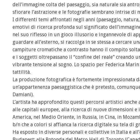
dell’immagine colta del paesaggio, sia naturale sia antr
sfiorare l’astrazione e le fotografie sembrano intrise di 
I differenti temi affrontati negli anni (paesaggio, natur
emotivi di ricerca profonda sul significato dell’immagine 
nel suo riflesso in un gioco illusorio e ingannevole di ap
guardare all’esterno, si raccolga in se stessa a cercare un
campiture cromatiche a contrasto hanno il compito soltan
e i soggetti oltrepassano il “confine del reale” creando u
vibrante tensione al sogno. Lo spazio per Federica Marin 
tattilità.
La produzione fotografica è fortemente impressionata da
un’appartenenza paesaggistica che è pretesto, comunque r
Damiani).
L’artista ha approfondito questi percorsi artistici anche 
alle capitali europee, alla ricerca di nuove dimensioni e i
America, nel Medio Oriente, in Russia, in Cina, in Mozamb
b/n che a colori si affianca la ricerca digitale su tela di
Ha esposto in diverse personali e collettive in Italia e al
Budapest; alla Rotonda del Metro Hall di Toronto (Canada)