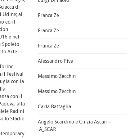
Luigi Di Paolo
Sciacca di
i Udine; al
Franca Ze
no ed il
ndon
Franca Ze
016 e nel
i Spoleto
Franca Ze
eto Arte
Alessandro Piva
“Torino
il Festival
Massimo Zecchin
ugia con la
lla
Massimo Zecchin
anza con il
Padova; alla
Carla Battaglia
niele Radini
so lo Stadio
Angelo Scardino e Cinzia Ascari –
A_SCAR
ontemporary