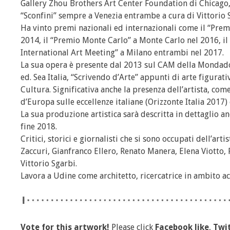
Gallery Zhou Brothers Art Center Foundation di Chicago, l
“Sconfini” sempre a Venezia entrambe a cura di Vittorio 
Ha vinto premi nazionali ed internazionali come il “Premio 
2014, il “Premio Monte Carlo” a Monte Carlo nel 2016, i
International Art Meeting” a Milano entrambi nel 2017.
La sua opera è presente dal 2013 sul CAM della Mondador
ed. Sea Italia, “Scrivendo d’Arte” appunti di arte figurati
Cultura. Significativa anche la presenza dell’artista, com
d’Europa sulle eccellenze italiane (Orizzonte Italia 2017)
La sua produzione artistica sarà descritta in dettaglio a
fine 2018.
Critici, storici e giornalisti che si sono occupati dell’art
Zaccuri, Gianfranco Ellero, Renato Manera, Elena Viotto, 
Vittorio Sgarbi.
Lavora a Udine come architetto, ricercatrice in ambito ac
Vote for this artwork!
Please click
Facebook like
,
Twit