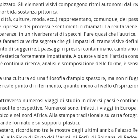
opizzato. Gli elementi visivi compongono ritmi autonomi dal rea
morbida sostanza pittorica.
a, città, culture, moda, ecc..) rappresentano, comunque, dei pas
ripresa e dei processi e sentimenti richiamati. La realtà viene
parenze, in un riverberarsi di specchi. Pare quasi che l’autrice,
a fantastica verità segreta che gli impasti di trame visive defin
to di suggerire. I paesaggi ripresi si contaminano, cambiano i
n’estetica fortemente impattante. A queste visioni l’artista con
è continua ricerca, analisi e scomposizione delle forme, è sens
 una cultura ed una filosofia d’ampio spessore, ma non rifug
eale punto di riferimento, quanto meno a livello d’ispirazion
attraverso numerosi viaggi di studio in diversi paesi e continen
nsolite prospettive. Numerosi sono, infatti, i viaggi in Europa, 
ico e nel nord Africa. Alla stampa tradizionale su carta fotogra
 grande formato e su supporti plastici.
l’estero, ricordiamo tra le mostre degli ultimi anni: a Palazzo Re
; alle Fiere di Forte dei Marmi, di Forlì, di Bologna, di Padov