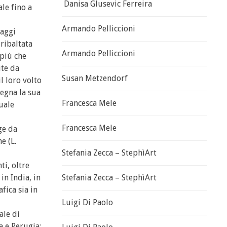
Danisa Glusevic Ferreira
le fino a
Armando Pelliccioni
saggi
 ribaltata
Armando Pelliccioni
 più che
ite da
Susan Metzendorf
l loro volto
segna la sua
Francesca Mele
uale
Francesca Mele
ge da
e (L.
Stefania Zecca – StephìArt
ti, oltre
in India, in
Stefania Zecca – StephìArt
fica sia in
Luigi Di Paolo
ale di
a e Perugia;