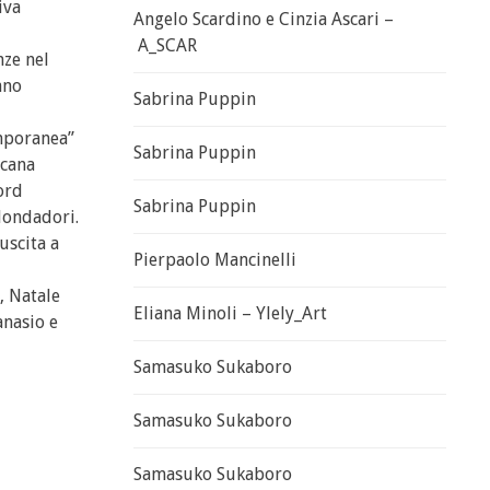
iva
Angelo Scardino e Cinzia Ascari –
A_SCAR
nze nel
ano
Sabrina Puppin
emporanea”
Sabrina Puppin
scana
ord
Sabrina Puppin
 Mondadori.
uscita a
Pierpaolo Mancinelli
o, Natale
Eliana Minoli – Ylely_Art
anasio e
Samasuko Sukaboro
Samasuko Sukaboro
Samasuko Sukaboro