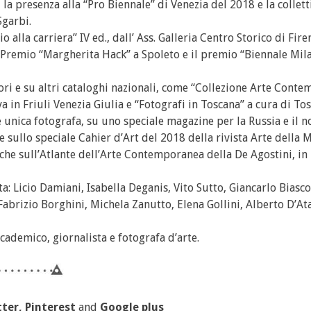
a presenza alla “Pro Biennale” di Venezia del 2018 e la collett
Sgarbi.
alla carriera” IV ed., dall’ Ass. Galleria Centro Storico di Fire
l Premio “Margherita Hack” a Spoleto e il premio “Biennale Mil
i e su altri cataloghi nazionali, come “Collezione Arte Cont
va in Friuli Venezia Giulia e “Fotografi in Toscana” a cura di To
e unica fotografa, su uno speciale magazine per la Russia e il n
 e sullo speciale Cahier d’Art del 2018 della rivista Arte della
nche sull’Atlante dell’Arte Contemporanea della De Agostini, in 
ista: Licio Damiani, Isabella Deganis, Vito Sutto, Giancarlo Biasc
Fabrizio Borghini, Michela Zanutto, Elena Gollini, Alberto D’At
cademico, giornalista e fotografa d’arte.
ter, Pinterest
and
Google plus