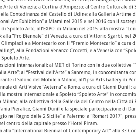
ale Arte di Venezia; a Cortina d’Ampezzo; al Centro Culturale di 
della Contadinanza del Castello di Udine; alla Galleria Artime d
tional Art Exhibition” a Miami nel 2015 e nel 2016 con il sosteg
 di Spoleto Arte; all’EXPO’ di Milano nel 2015; alla mostra “Lo
 alla “Pro Biennale” di Venezia, a cura di Vittorio Sgarbi, nel 2
le Olimpiadi e a Montecarlo con il “Premio Montecarlo” a cura d
lling”, alla Fondazioni Venanzo Crocetti, e a Venezia con “Spol
 Spoleto Arte.
izioni internazionali: al MIIT di Torino con le due collettive 
a Arte”; al “Festival dell’Arte” a Sanremo, in concomitanza con 
ante il Salone del Mobile a Milano; all’Ipso Arts Gallery di Per
nale di Arti Visive “Aeterna” a Roma, a cura di Gianni Dunil ; a
lla mostra internazionale a Spoleto “Spoleto Arte” in concomit
 Milano; alla collettiva della Galleria del Centro nella Città di 
efania Pieralice, Gianni Dunil e la speciale partecipazione di Da
ggio nel Regno delle 2 Sicilie” a Palermo; a “Romart 2017”, pres
l centro della capitale presso l’Hotel Piram.
ta alla “International Biennial of Contemporary Art” alla 33 C