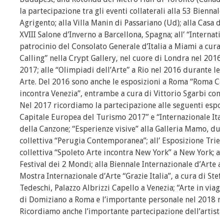
la partecipazione tra gli eventi collaterali alla 53 Bienn
Agrigento; alla Villa Manin di Passariano (Ud); alla Casa 
XVIII Salone d’Inverno a Barcellona, Spagna; all’ “Interna
patrocinio del Consolato Generale d’Italia a Miami a cura
Calling” nella Crypt Gallery, nel cuore di Londra nel 2016;
2017; alle “Olimpiadi dell’Arte” a Rio nel 2016 durante 
Arte. Del 2016 sono anche le esposizioni a Roma “Roma Ca
incontra Venezia”, entrambe a cura di Vittorio Sgarbi con
Nel 2017 ricordiamo la partecipazione alle seguenti espos
Capitale Europea del Turismo 2017” e “Internazionale Itali
della Canzone; “Esperienze visive” alla Galleria Mamo, dur
collettiva “Perugia Contemporanea”; all’ Esposizione Trien
collettiva “Spoleto Arte incontra New York” a New York; a
Festival dei 2 Mondi; alla Biennale Internazionale d’Arte a
Mostra Internazionale d’Arte “Grazie Italia”, a cura di St
Tedeschi, Palazzo Albrizzi Capello a Venezia; “Arte in via
di Domiziano a Roma e l’importante personale nel 2018 ne
Ricordiamo anche l’importante partecipazione dell’artis