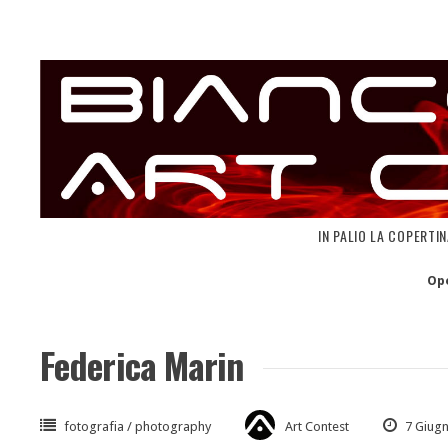
Skip
to
content
IN PALIO LA COPERTI
Op
Federica Marin
fotografia / photography
Art Contest
7 Giug