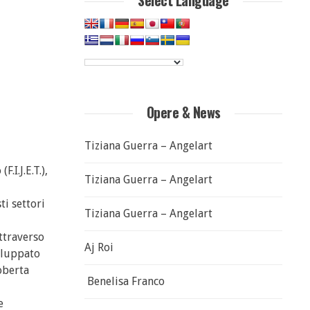
Select Language
Opere & News
Tiziana Guerra – Angelart
I.J.E.T.),
Tiziana Guerra – Angelart
ti settori
Tiziana Guerra – Angelart
attraverso
Aj Roi
viluppato
oberta
Benelisa Franco
e