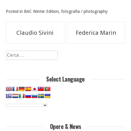
Posted in
BAC Winter Edition
,
fotografia / photography
Navigazione
Claudio Sivini
Federica Marin
articoli
Ricerca
per:
Select Language
Opere & News