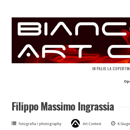
Skip
to
content
IN PALIO LA COPERTI
Op
Filippo Massimo Ingrassia
fotografia / photography
Art Contest
8 Giug