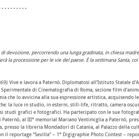
o di devozione, percorrendo una lunga gradinata, in chiesa madre
ierà la processione per le vie del paese. È la settimana Santa, coi s
969)
. Vive e lavora a Paternò. Diplomatosi all’Istituto Statale d’A
o Sperimentale di Cinematografia di Roma, sezione film d’anim
a che lo avvicina alla sua espressione artistica, acquisendo le
: la luce in studio, in esterni, still-life, ritratto, camera oscu
si studi grafici e fotografici. Ha partecipato con le sue fotogra
i Paternò, al III° memorial Mariano Ventimiglia a Paternò, pre
a, presso la libreria Mondadori di Catania, al Palazzo della cul
on il reportage “Sevilla” – 1° Digigraphie Photo Contest – repo