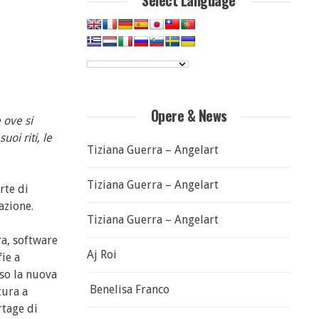
Select Language
Opere & News
 ove si
uoi riti, le
Tiziana Guerra – Angelart
Tiziana Guerra – Angelart
rte di
azione.
Tiziana Guerra – Angelart
ra, software
Aj Roi
fie a
sso la nuova
Benelisa Franco
tura a
rtage di