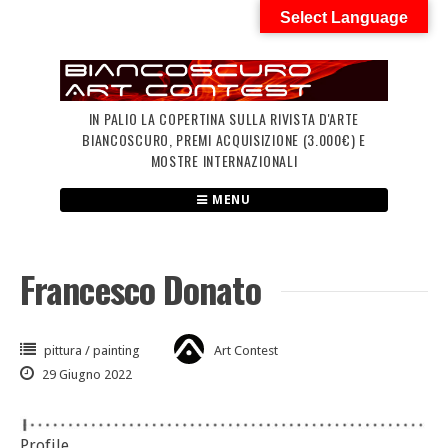
Skip
Select Language
to
content
IN PALIO LA COPERTINA SULLA RIVISTA D'ARTE
BIANCOSCURO, PREMI ACQUISIZIONE (3.000€) E
MOSTRE INTERNAZIONALI
MENU
Francesco Donato
pittura / painting
Art Contest
29 Giugno 2022
Profile