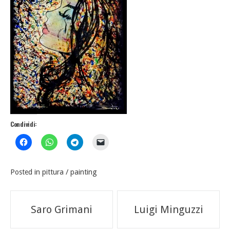
Condividi:
Posted in
pittura / painting
Navigazione
Saro Grimani
Luigi Minguzzi
articoli