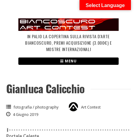
Skip
Select Language
to
content
IN PALIO LA COPERTINA SULLA RIVISTA D'ARTE
BIANCOSCURO, PREMI ACQUISIZIONE (3.000€) E
MOSTRE INTERNAZIONALI
MENU
Gianluca Calicchio
fotografia / photography
Art Contest
4 Giugno 2019
Portale Celeste