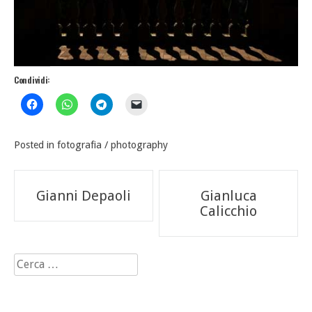
Condividi:
Posted in
fotografia / photography
Navigazione
Gianni Depaoli
Gianluca
articoli
Calicchio
Ricerca
per: