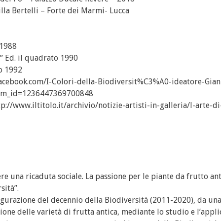
a Bertelli – Forte dei Marmi- Lucca
o 1988
to” Ed. il quadrato 1990
to 1992
acebook.com/I-Colori-della-Biodiversit%C3%A0-ideatore-Gian
um_id=1236447369700848
tp://www.iltitolo.it/archivio/notizie-artisti-in-galleria/l-arte-di
vere una ricaduta sociale. La passione per le piante da frutto ant
sità”.
augurazione del decennio della Biodiversità (2011-2020), da una
ione delle varietà di frutta antica, mediante lo studio e l’appli