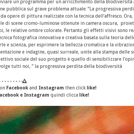
a avviare un programma per un arricchimento della Biodiversità
ione pubblica sul grave problema attuale: “La progressiva perdi
a opere di pittura realizzate con la tecnica dell’affresco. Ora, 
uale di scene cromo-luminose ottenute in camera oscura, proiet
le relative ombre colorate. Pertanto gli effetti visivi sono re
cnica fotografica innovativa e creativa basata sulla teoria del
rte e scienza, per esprimere la bellezza cromatica e la vibrazio
imentazione e indagine, quasi surreale, unite alla stampa delle 
iettivo sociale del suo progetto è quello di sensibilizzare l’opi
ge tutti noi, ” la progressiva perdita della biodiversità
 on
Facebook
and
Instagram
then click
like!
acebook
e
Instagram
quindi clicca
like!