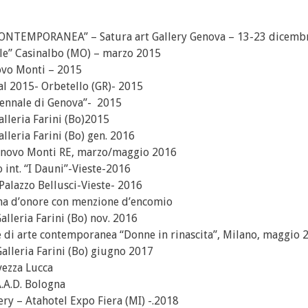
aCONTEMPORANEA” – Satura art Gallery Genova – 13-23 dicemb
tale” Casinalbo (MO) – marzo 2015
novo Monti – 2015
al 2015- Orbetello (GR)- 2015
Biennale di Genova”- 2015
alleria Farini (Bo)2015
alleria Farini (Bo) gen. 2016
elnovo Monti RE, marzo/maggio 2016
 int. “I Dauni”-Vieste-2016
 Palazzo Bellusci-Vieste- 2016
oma d’onore con menzione d’encomio
Galleria Farini (Bo) nov. 2016
e di arte contemporanea “Donne in rinascita”, Milano, maggio 
 Galleria Farini (Bo) giugno 2017
vezza Lucca
A.A.D. Bologna
ry – Atahotel Expo Fiera (MI) -.2018