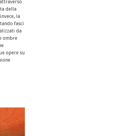
 attraverso
ta della
invece, la
tando fasci
alizzati da
le ombre
ne
sue opere su
nione