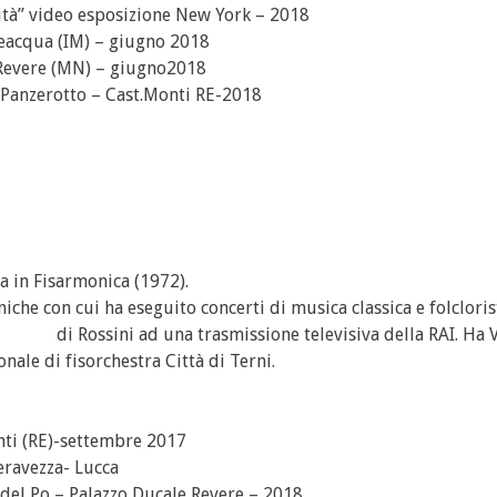
sità” video esposizione New York – 2018
lceacqua (IM) – giugno 2018
– Revere (MN) – giugno2018
l Panzerotto – Cast.Monti RE-2018
a in Fisarmonica (1972).
he con cui ha eseguito concerti di musica classica e folcloris
la” di Rossini ad una trasmissione televisiva della RAI. Ha V
ale di fisorchestra Città di Terni.
ti (RE)-settembre 2017
ravezza- Lucca
del Po – Palazzo Ducale Revere – 2018