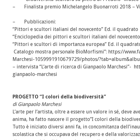
– Finalista premio Michelangelo Buonarroti 2018 – Vill
– Pubblicazioni:
“Pittori e scultori italiani del novecento” Ed. il quadrat
“Enciclopedia dei pittori e scultori italiani del novecen
“Pittori e scultori di importanza europea” Ed. il quadra
Catalogo mostra personale BioMorfismi”:
https://www.f
Marchesi-1059991910679729/photos/?tab=album&alb
– intervista “L’arte di ricerca di Gianpaolo Marchesi”-
ht
gianpaolo-marchesi
PROGETTO “I colori della biodiversità”
di Gianpaolo Marchesi
L’arte per l’artista, oltre a essere un valore in sé, deve a
anima, ha fatto nascere il progetto”I colori della biodiver
Tutto è iniziato diversi anni fa, in concomitanza dell’in
scolastica che si occupava del recupero e della valorizzaz