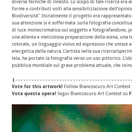
diverse tecniche di innesto. Lo scopo di tale ricerca er
forme e contributi volti alla sensibilizzazione dell’opin
Biodiversità”. Inizialmente il progetto era rappresentato d
sua attenzione si è soffermata sulla fotografia concett
di luce monocromatica sul soggetto e fotografandone, poi, 
una attenta e meticolosa preparazione della scena, una te
colorate, un linguaggio visivo ed espressivo che unisce a
energetica della natura. L’artista nella sua ricerca/sper
tela, ha portato la fotografia verso un uso pittorico. L’ob
pubblica mondiale sul grave problema attuale, che coinvol
Vote for this artwork!
Follow Biancoscuro Art Contest
Vota questa opera!
Segui Biancoscuro Art Contest su
F