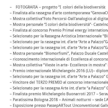
– FOTOGRAFIA – progetto “I colori della biodiversità:
– Finalista alla rassegna d’arte contemporanea “Genov
– Mostra collettiva”Foto Percorsi-Dall’analogico al digi
– Mostra personale “I colori della biodiversità”- Castel
– Finalista al concorso Premio Primal energy internation
– Selezionato per la Rassegna Artistica Internazionale “
– Selezionato per la rassegna int. d’arte “Arte a Palazzo”G
– Selezionato per la rassegna int. d’arte “Arte a Palazzo”G
– Mostra personale “Biomorfismi”, Palazzo Ducale Cast
– riconoscimento internazionale di Eccellenza al concorso
– Mostra collettiva “Vieste in arte- Eccellenze in mostra”
– Premio internazionale Michelangelo 2016 (LU)– dipl
– Selezionato per la rassegna int. d’arte “Arte a Palazzo” 
– Vincitore del TERZO PREMIO al concorso internazional
– Selezionato per la rassegna Arte int. d’arte “a Palazzo”
– Finalista premio Michelangelo Buonarroti 2017 – Sera
– Paratissima Bologna 2018 – Animali notturni – sede I.
– Esposizione presso PassepARTout Unconventional Galle