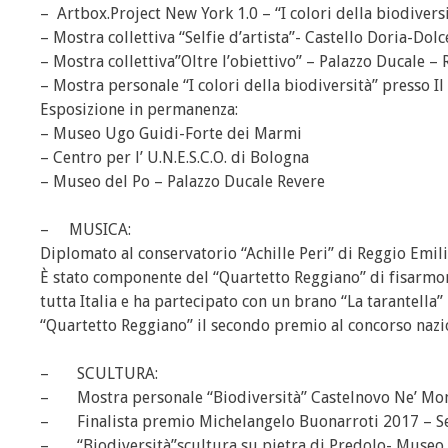
– Artbox.Project New York 1.0 – “I colori della biodiver
– Mostra collettiva “Selfie d’artista”- Castello Doria-Do
– Mostra collettiva”Oltre l’obiettivo” – Palazzo Ducale 
– Mostra personale “I colori della biodiversità” presso I
Esposizione in permanenza:
– Museo Ugo Guidi-Forte dei Marmi
– Centro per l’ U.N.E.S.C.O. di Bologna
– Museo del Po – Palazzo Ducale Revere
– MUSICA:
Diplomato al conservatorio “Achille Peri” di Reggio Emili
È stato componente del “Quartetto Reggiano” di fisarmonic
tutta Italia e ha partecipato con un brano “La tarantel
“Quartetto Reggiano” il secondo premio al concorso nazion
– SCULTURA:
– Mostra personale “Biodiversità” Castelnovo Ne’ Mon
– Finalista premio Michelangelo Buonarroti 2017 – Se
– “Biodiversità”scultura su pietra di Predolo- Museo 