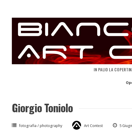
Skip
to
content
IN PALIO LA COPERTI
Op
Giorgio Toniolo
fotografia / photography
Art Contest
5 Giug