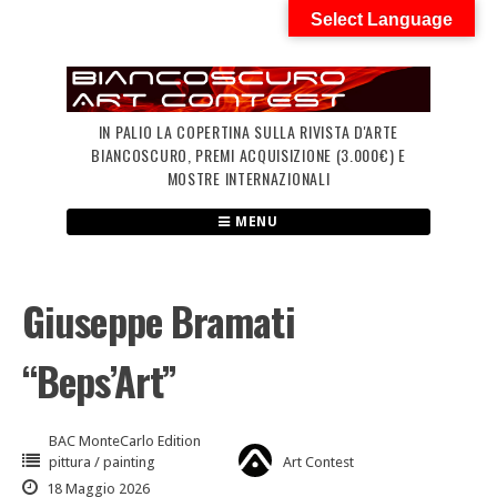
Skip
Select Language
to
content
IN PALIO LA COPERTINA SULLA RIVISTA D'ARTE
BIANCOSCURO, PREMI ACQUISIZIONE (3.000€) E
MOSTRE INTERNAZIONALI
MENU
Giuseppe Bramati
“Beps’Art”
BAC MonteCarlo Edition
pittura / painting
Art Contest
18 Maggio 2026