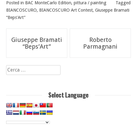
Posted in
BAC MonteCarlo Edition
,
pittura / painting
Tagged
BIANCOSCURO
,
BIANCOSCURO Art Contest
,
Giuseppe Bramati
“Beps’Art”
Navigazione
Giuseppe Bramati
Roberto
articoli
“Beps’Art”
Parmagnani
Ricerca
per:
Select Language