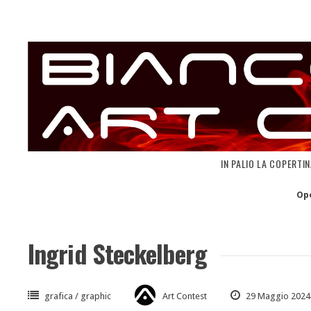
Skip
to
content
IN PALIO LA COPERTI
Op
Ingrid Steckelberg
grafica / graphic
Art Contest
29 Maggio 2024