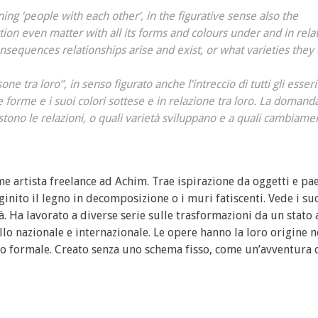
ning ‘people with each other‘, in the figurative sense also the
ction even matter with all its forms and colours under and in rela
sequences relationships arise and exist, or what varieties they
one tra loro”, in senso figurato anche l’intreccio di tutti gli esseri
ue forme e i suoi colori sottese e in relazione tra loro. La domand
ono le relazioni, o quali varietà sviluppano e a quali cambiamen
ome artista freelance ad Achim. Trae ispirazione da oggetti e pa
ginito il legno in decomposizione o i muri fatiscenti. Vede i su
 Ha lavorato a diverse serie sulle trasformazioni da un stato 
vello nazionale e internazionale. Le opere hanno la loro origine
io formale. Creato senza uno schema fisso, come un’avventura 