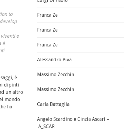
Luigi Di Paolo
tion to
Franca Ze
 develop
Franca Ze
 viventi e
a è
Franca Ze
ti
Alessandro Piva
Massimo Zecchin
esaggi, è
oi dipinti
Massimo Zecchin
ad un altro
 nel mondo
Carla Battaglia
che ha
Angelo Scardino e Cinzia Ascari –
A_SCAR