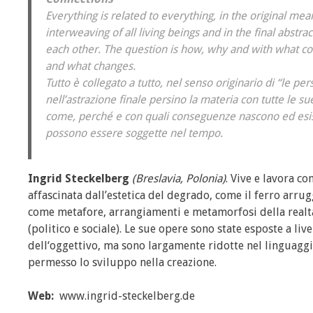
Everything is related to everything, in the original mea
interweaving of all living beings and in the final abstra
each other. The question is how, why and with what con
and what changes.
Tutto è collegato a tutto, nel senso originario di “le pers
nell’astrazione finale persino la materia con tutte le s
come, perché e con quali conseguenze nascono ed esist
possono essere soggette nel tempo.
Ingrid Steckelberg
(Breslavia, Polonia)
. Vive e lavora c
affascinata dall’estetica del degrado, come il ferro arrug
come metafore, arrangiamenti e metamorfosi della realtà.
(politico e sociale). Le sue opere sono state esposte a li
dell‘oggettivo, ma sono largamente ridotte nel linguagg
permesso lo sviluppo nella creazione.
Web:
www.ingrid-steckelberg.de