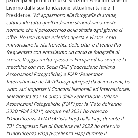
partecipa ai primi concorsi. Socia del Fotoclub Nove di
Livorno dalla sua fondazione, attualmente ne è il
Presidente.
“Mi appassiono alla fotografia di strada,
catturando tutto quell’ordinario straordinariamente
normale che il palcoscenico della strada ogni giorno ci
offre. Ho una mente eclettica aperta e vivace. Amo
immortalare la vita frenetica delle città, e il teatro (ho
frequentato con entusiasmo un corso di fotografia di
scena). Viaggio molto spesso in Europa ed ho sempre la
macchina con me. Socia FIAF (Federazione Italiana
Associazioni Fotografiche) e FIAP (Federation
Internationale de l’ArtPhotographique) da diversi anni, ho
vinto vari importanti Concorsi Nazionali ed Internazionali.
Selezionata tra i 14 autori dalla Federazione Italiana
Associazioni Fotografiche (FIAF) per la “Foto dell’anno
2020 “Fiaf 2021”, sempre nel 2021 ho ricevuto
l’OnorIficenza AFIAP (Artista Fiap) dalla Fiap, durante il
73° Congresso Fiaf di Bibbiena nel 2022 ho ottenuto
l’OnorIficenza Efiap (Eccellenza Fiap) durante il