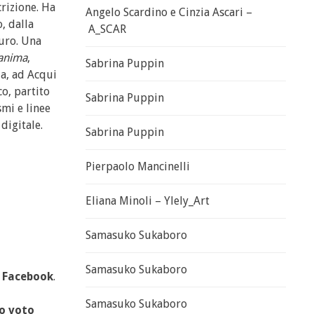
crizione. Ha
Angelo Scardino e Cinzia Ascari –
, dalla
A_SCAR
uro. Una
’anima
,
Sabrina Puppin
ia, ad Acqui
co, partito
Sabrina Puppin
mi e linee
 digitale.
Sabrina Puppin
Pierpaolo Mancinelli
Eliana Minoli – Ylely_Art
Samasuko Sukaboro
Samasuko Sukaboro
u
Facebook
.
Samasuko Sukaboro
uo voto