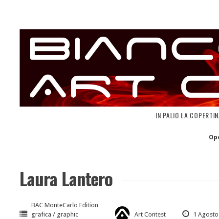
Skip
to
content
IN PALIO LA COPERTI
Op
Laura Lantero
BAC MonteCarlo Edition
grafica / graphic
Art Contest
1 Agosto