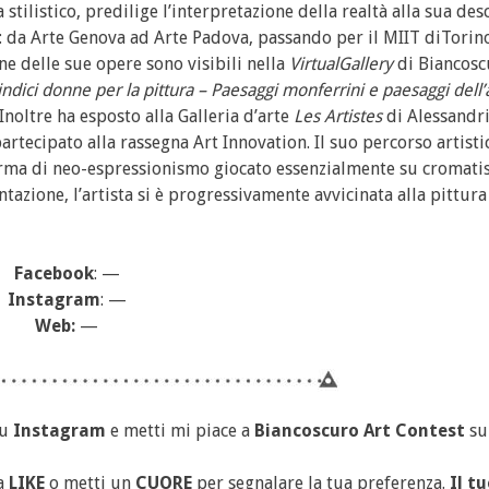
 stilistico, predilige l’interpretazione della realtà alla sua des
i: da Arte Genova ad Arte Padova, passando per il MIIT diTorino
ne delle sue opere sono visibili nella
VirtualGallery
di Biancosc
ndici donne per la pittura – Paesaggi monferrini e paesaggi dell
oltre ha esposto alla Galleria d’arte
Les Artistes
di Alessandr
artecipato alla rassegna Art Innovation. Il suo percorso artisti
forma di neo-espressionismo giocato essenzialmente su cromatis
tazione, l’artista si è progressivamente avvicinata alla pittura
Facebook
: —
Instagram
: —
Web:
—
u
Instagram
e metti mi piace a
Biancoscuro Art Contest
s
ca
LIKE
o metti un
CUORE
per segnalare la tua preferenza.
Il t