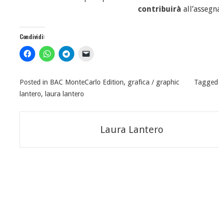
contribuirà
all’assegn
Condividi:
Posted in
BAC MonteCarlo Edition
,
grafica / graphic
Tagge
lantero
,
laura lantero
Navigazione
Laura Lantero
articoli