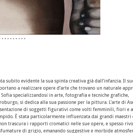
a subito evidente la sua spinta creativa già dall’infanzia. Il su
 portano a realizzare opere d’arte che trovano un naturale app
 Sofia specializzandosi in arte, fotografia e tecniche grafiche,
troburgo, si dedica alla sua passione per la pittura. L’arte di A
entazione di soggetti figurativi come volti femminili, fiori e 
mpido. È stata particolarmente influenzata dai grandi maestri
non trascura i rapporti cromatici nelle sue opere, e spesso rivo
e sfumature di grigio, emanando suggestive e morbide atmosfe