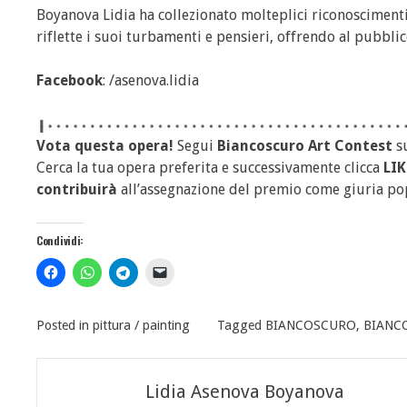
Boyanova Lidia ha collezionato molteplici riconoscimenti 
riflette i suoi turbamenti e pensieri, offrendo al pubbl
Facebook
: /asenova.lidia
Vota questa opera!
Segui
Biancoscuro Art Contest
s
Cerca la tua opera preferita e successivamente clicca
LIK
contribuirà
all’assegnazione del premio come giuria po
Condividi:
Posted in
pittura / painting
Tagged
BIANCOSCURO
,
BIANCO
Navigazione
Lidia Asenova Boyanova