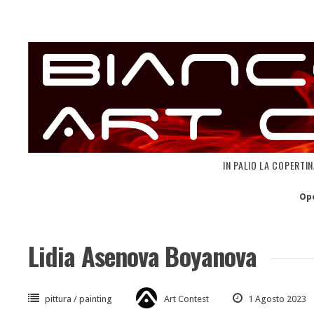
Skip
to
content
IN PALIO LA COPERTI
Op
Lidia Asenova Boyanova
pittura / painting
Art Contest
1 Agosto 2023