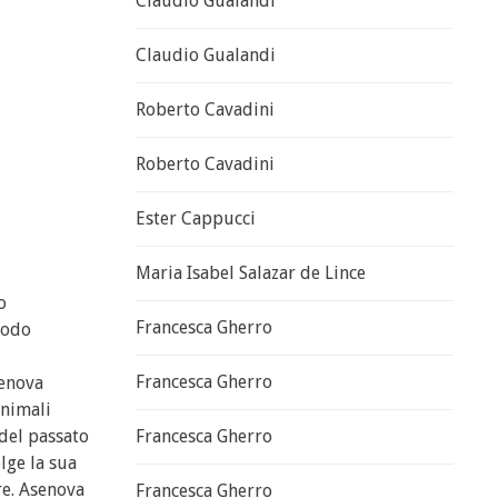
Claudio Gualandi
Claudio Gualandi
Roberto Cavadini
Roberto Cavadini
Ester Cappucci
Maria Isabel Salazar de Lince
o
Francesca Gherro
rodo
Francesca Gherro
senova
animali
 del passato
Francesca Gherro
lge la sua
re. Asenova
Francesca Gherro