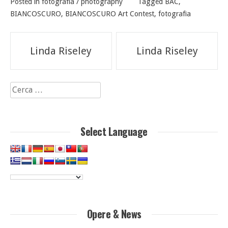
Posted in
fotografia / photography
Tagged
BAC
,
BIANCOSCURO
,
BIANCOSCURO Art Contest
,
fotografia
Navigazione
Linda Riseley
Linda Riseley
articoli
Ricerca
per:
Select Language
Opere & News