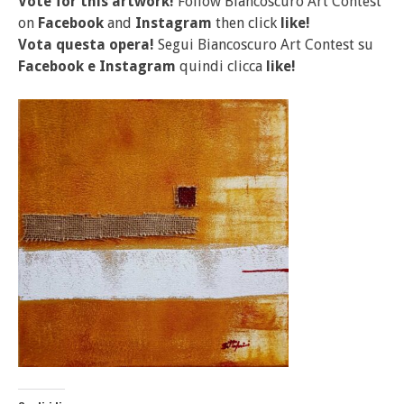
Vote for this artwork!
Follow Biancoscuro Art Contest
on
Facebook
and
Instagram
then click
like!
Vota questa opera!
Segui Biancoscuro Art Contest su
Facebook
e
Instagram
quindi clicca
like!