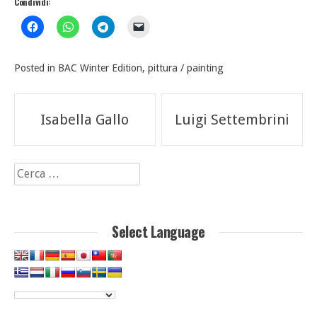
Condividi:
Posted in
BAC Winter Edition
,
pittura / painting
Navigazione
Isabella Gallo
Luigi Settembrini
articoli
Ricerca
per:
Select Language