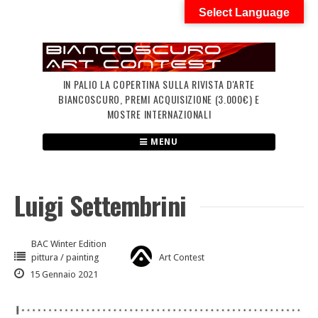
Skip
Select Language
to
content
IN PALIO LA COPERTINA SULLA RIVISTA D'ARTE
BIANCOSCURO, PREMI ACQUISIZIONE (3.000€) E
MOSTRE INTERNAZIONALI
MENU
Luigi Settembrini
BAC Winter Edition
pittura / painting
Art Contest
15 Gennaio 2021