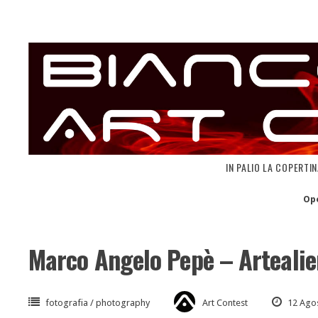
Skip
to
content
IN PALIO LA COPERTI
Op
Marco Angelo Pepè – Arteali
fotografia / photography
Art Contest
12 Ago