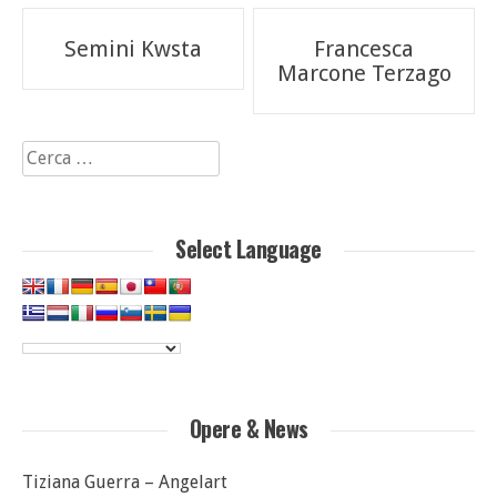
Navigazione
Semini Kwsta
Francesca
articoli
Marcone Terzago
Ricerca
per:
Select Language
Opere & News
Tiziana Guerra – Angelart