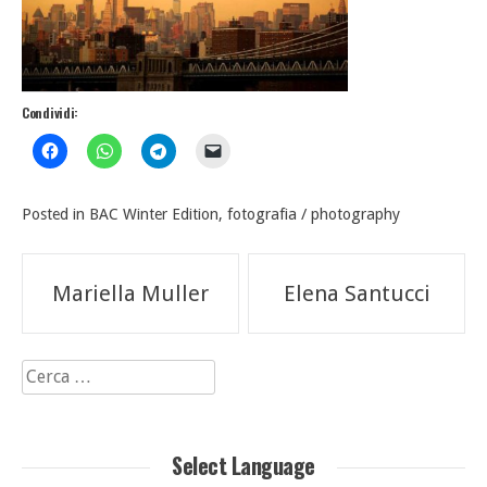
Condividi:
Posted in
BAC Winter Edition
,
fotografia / photography
Navigazione
Mariella Muller
Elena Santucci
articoli
Ricerca
per:
Select Language