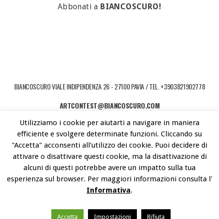
Abbonati a
BIANCOSCURO!
BIANCOSCURO VIALE INDIPENDENZA 26 - 27100 PAVIA / TEL. +3903821902778
ARTCONTEST@BIANCOSCURO.COM
Utilizziamo i cookie per aiutarti a navigare in maniera
COPYRIGHT © 2026 ART CONTEST. POWERED BY LIBEREMENTI - IDEE PER
efficiente e svolgere determinate funzioni. Cliccando su
L'ARTE CONTEMPORANEA
"Accetta" acconsenti all'utilizzo dei cookie. Puoi decidere di
attivare o disattivare questi cookie, ma la disattivazione di
alcuni di questi potrebbe avere un impatto sulla tua
esperienza sul browser. Per maggiori informazioni consulta l'
Informativa
.
Accetta
Impostazioni
Rifiuta