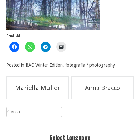
Condividi:
Posted in
BAC Winter Edition
,
fotografia / photography
Navigazione
Mariella Muller
Anna Bracco
articoli
Ricerca
per:
Select Language