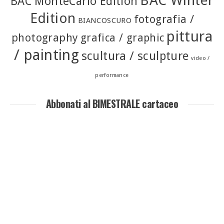
BAC Winter
BAC MonteCarlo Edition
Edition
fotografia /
BIANCOSCURO
pittura
photography
grafica / graphic
/ painting
scultura / sculpture
video /
performance
Abbonati al BIMESTRALE cartaceo