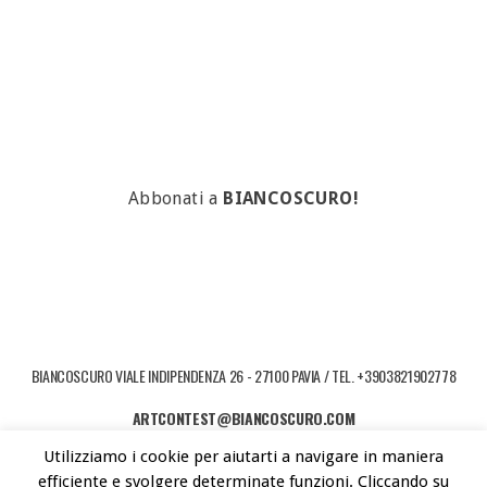
Abbonati a
BIANCOSCURO!
BIANCOSCURO VIALE INDIPENDENZA 26 - 27100 PAVIA / TEL. +3903821902778
ARTCONTEST@BIANCOSCURO.COM
Utilizziamo i cookie per aiutarti a navigare in maniera
COPYRIGHT © 2026 ART CONTEST. POWERED BY LIBEREMENTI - IDEE PER
efficiente e svolgere determinate funzioni. Cliccando su