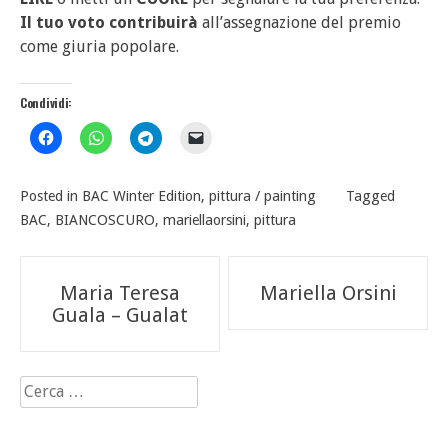
Il tuo voto contribuirà
all’assegnazione del premio
come giuria popolare.
Condividi:
Posted in
BAC Winter Edition
,
pittura / painting
Tagged
BAC
,
BIANCOSCURO
,
mariellaorsini
,
pittura
Navigazione
Maria Teresa
Mariella Orsini
articoli
Guala – Gualat
Ricerca
per: