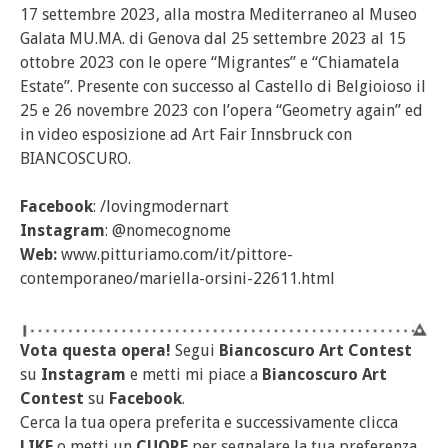
17 settembre 2023, alla mostra Mediterraneo al Museo
Galata MU.MA. di Genova dal 25 settembre 2023 al 15
ottobre 2023 con le opere “Migrantes” e “Chiamatela
Estate”. Presente con successo al Castello di Belgioioso il
25 e 26 novembre 2023 con l’opera “Geometry again” ed
in video esposizione ad Art Fair Innsbruck con
BIANCOSCURO.
Facebook
: /lovingmodernart
Instagram
: @nomecognome
Web:
www.pitturiamo.com/it/pittore-
contemporaneo/mariella-orsini-22611.html
Vota questa opera!
Segui
Biancoscuro Art Contest
su
Instagram
e metti mi piace a
Biancoscuro Art
Contest
su
Facebook
.
Cerca la tua opera preferita e successivamente clicca
LIKE
o metti un
CUORE
per segnalare la tua preferenza.