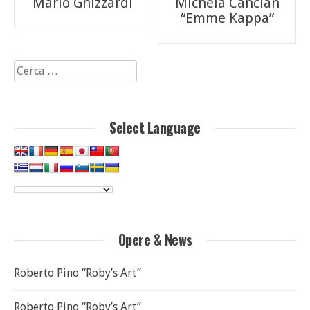
Mario Ghizzardi
Michela Cancian
articoli
“Emme Kappa”
Ricerca
per:
Select Language
Opere & News
Roberto Pino “Roby’s Art”
Roberto Pino “Roby’s Art”