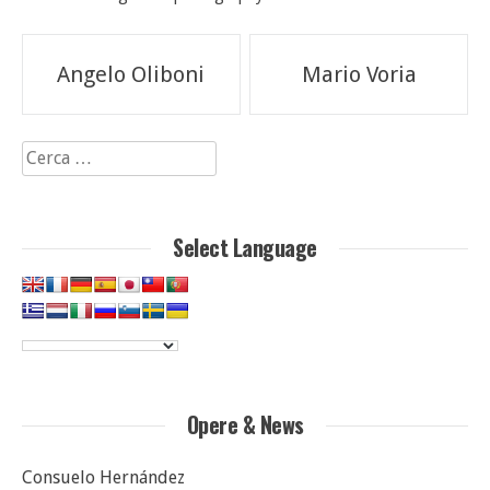
Navigazione
Angelo Oliboni
Mario Voria
articoli
Ricerca
per:
Select Language
Opere & News
Consuelo Hernández