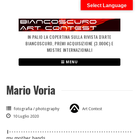
Skip
Select Language
to
content
IN PALIO LA COPERTINA SULLA RIVISTA D'ARTE
BIANCOSCURO, PREMI ACQUISIZIONE (3.000€) E
MOSTRE INTERNAZIONALI
MENU
Mario Voria
fotografia / photography
Art Contest
10 Luglio 2020
my mother hands