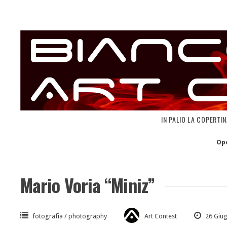
Skip
to
content
IN PALIO LA COPERTI
Op
Mario Voria “Miniz”
fotografia / photography
Art Contest
26 Giu