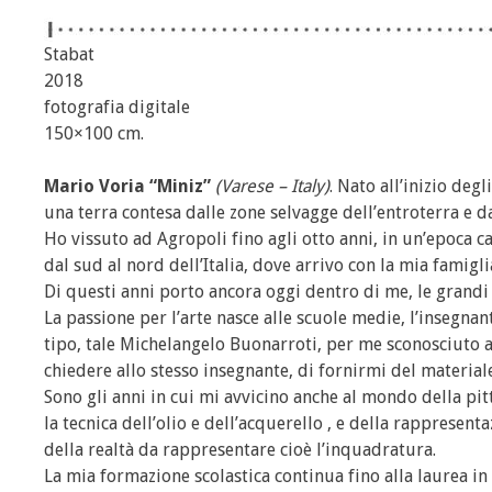
Stabat
2018
fotografia digitale
150×100 cm.
Mario Voria “Miniz”
(Varese – Italy)
. Nato all’inizio deg
una terra contesa dalle zone selvagge dell’entroterra e d
Ho vissuto ad Agropoli fino agli otto anni, in un’epoca c
dal sud al nord dell’Italia, dove arrivo con la mia famiglia
Di questi anni porto ancora oggi dentro di me, le grandi spe
La passione per l’arte nasce alle scuole medie, l’insegna
tipo, tale Michelangelo Buonarroti, per me sconosciuto a
chiedere allo stesso insegnante, di fornirmi del materia
Sono gli anni in cui mi avvicino anche al mondo della pit
la tecnica dell’olio e dell’acquerello , e della rappresen
della realtà da rappresentare cioè l’inquadratura.
La mia formazione scolastica continua fino alla laurea in