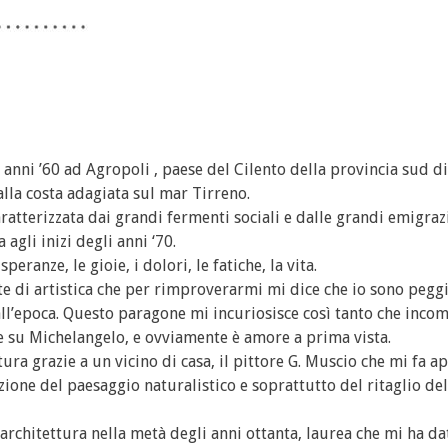
li anni ’60 ad Agropoli , paese del Cilento della provincia sud d
alla costa adagiata sul mar Tirreno.
aratterizzata dai grandi fermenti sociali e dalle grandi emigraz
 agli inizi degli anni ‘70.
ranze, le gioie, i dolori, le fatiche, la vita.
nte di artistica che per rimproverarmi mi dice che io sono pegg
ll’epoca. Questo paragone mi incuriosisce così tanto che incom
le su Michelangelo, e ovviamente è amore a prima vista.
tura grazie a un vicino di casa, il pittore G. Muscio che mi fa 
tazione del paesaggio naturalistico e soprattutto del ritaglio de
 architettura nella metà degli anni ottanta, laurea che mi ha da