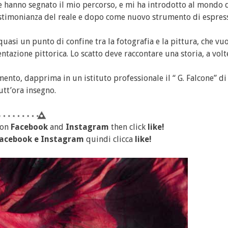
he hanno segnato il mio percorso, e mi ha introdotto al mondo 
estimonianza del reale e dopo come nuovo strumento di espres
quasi un punto di confine tra la fotografia e la pittura, che vu
azione pittorica. Lo scatto deve raccontare una storia, a volte
ento, dapprima in un istituto professionale il “ G. Falcone” di
tutt’ora insegno.
 on
Facebook
and
Instagram
then click
like!
acebook
e
Instagram
quindi clicca
like!