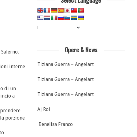
Select Language
Opere & News
i Salerno,
Tiziana Guerra – Angelart
ioni interne
Tiziana Guerra – Angelart
io di un
Tiziana Guerra – Angelart
incio a
Aj Roi
apprendere
lla porzione
Benelisa Franco
to