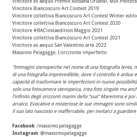
Vincitore ex aequo Premio Rossana Orlandi, MIA Photofa
Vincitore Biancoscuro Art Contest 2019
Vincitore collettiva Biancoscuro Art Contest Winter edit
Vincitore collettiva Biancoscuro Art Contest 2020
Vincitore #BACinstaedition Maggio 2021
Vincitore collettiva Biancoscuro Art Contest 2021
Vincitore ex aequo San Valentino arte 2022
Massimo Pelagagge, L’orizzonte imperfetto
“Immagini stenopeiche nel nome di una fotografia lenta, m
di una fotografia imprevedibile, dove il controllo è arduo e
capacità di trasformare le imperfezioni in nuove possibili
solo una fotocamera stenopeica, crea foto singole ma anche d
l’infinito degli orizzonti marini della “sua” Maremma e poi
arcaico. Evocative e misteriose le sue immagini sono simili 
il suo lato nascosto e inafferrabile, per invitarci a guarda
Facebook
: /massimo.pelagagge
Instagram
: @massimopelagagge