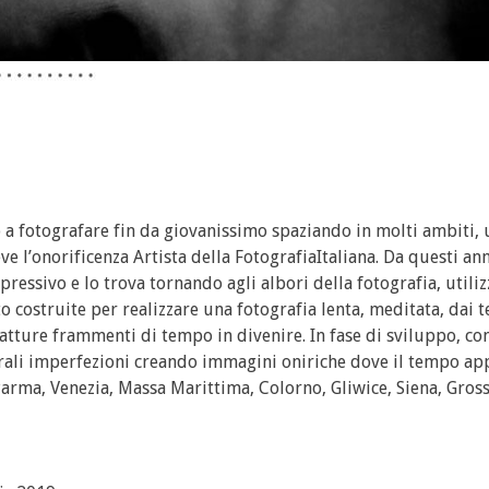
to a fotografare fin da giovanissimo spaziando in molti ambiti, 
ve l’onorificenza Artista della FotografiaItaliana. Da questi ann
ressivo e lo trova tornando agli albori della fotografia, utili
to costruite per realizzare una fotografia lenta, meditata, dai 
atture frammenti di tempo in divenire. In fase di sviluppo, co
rali imperfezioni creando immagini oniriche dove il tempo a
 Parma, Venezia, Massa Marittima, Colorno, Gliwice, Siena, Gross