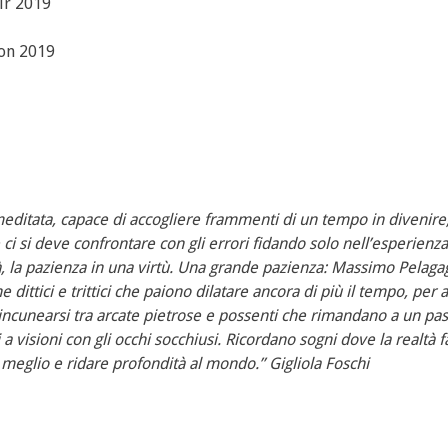
ir 2019
ion 2019
editata, capace di accogliere frammenti di un tempo in divenir
 ci si deve confrontare con gli errori fidando solo nell’esperienza
tà, la pazienza in una virtù. Una grande pazienza: Massimo Pelag
ittici e trittici che paiono dilatare ancora di più il tempo, per a
 incunearsi tra arcate pietrose e possenti che rimandano a un pa
a visioni con gli occhi socchiusi. Ricordano sogni dove la realtà 
re meglio e ridare profondità al mondo.” Gigliola Foschi