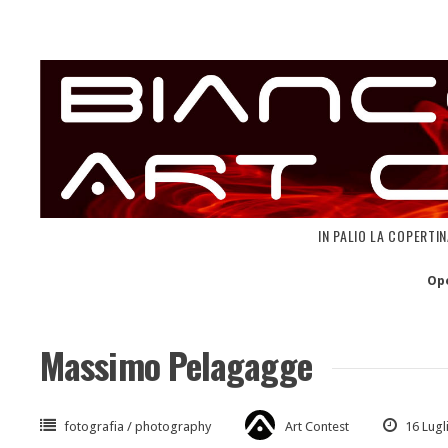
Skip
to
content
IN PALIO LA COPERTI
Op
Massimo Pelagagge
fotografia / photography
Art Contest
16 Lugl