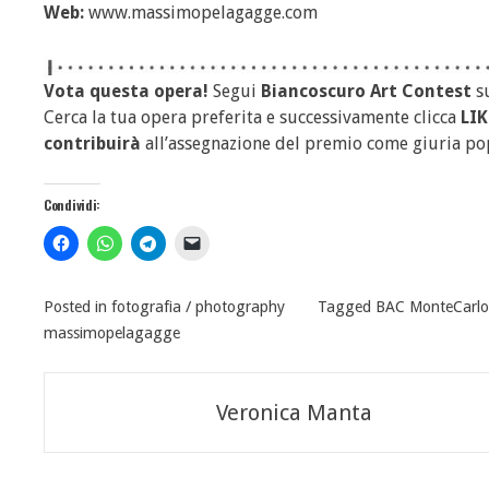
Web:
www.massimopelagagge.com
Vota questa opera!
Segui
Biancoscuro Art Contest
s
Cerca la tua opera preferita e successivamente clicca
LIK
contribuirà
all’assegnazione del premio come giuria po
Condividi:
Posted in
fotografia / photography
Tagged
BAC MonteCarlo 
massimopelagagge
Navigazione
Veronica Manta
articoli