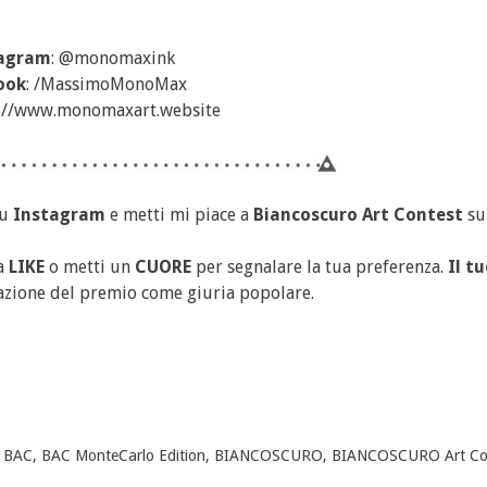
agram
: @monomaxink
ook
: /MassimoMonoMax
s://www.monomaxart.website
u
Instagram
e metti mi piace a
Biancoscuro Art Contest
s
ca
LIKE
o metti un
CUORE
per segnalare la tua preferenza.
Il t
azione del premio come giuria popolare.
d
BAC
,
BAC MonteCarlo Edition
,
BIANCOSCURO
,
BIANCOSCURO Art Co