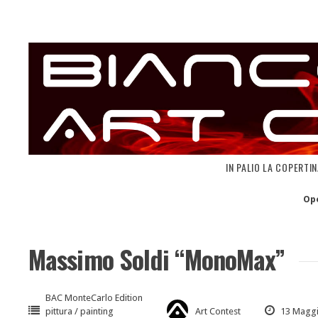
Skip
to
content
IN PALIO LA COPERTI
Op
Massimo Soldi “MonoMax”
BAC MonteCarlo Edition
pittura / painting
Art Contest
13 Maggi