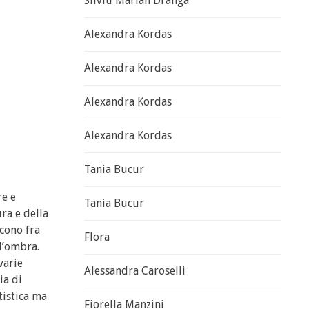
Silviu Marian Dranga
Alexandra Kordas
Alexandra Kordas
Alexandra Kordas
Alexandra Kordas
Tania Bucur
re e
Tania Bucur
ra e della
scono fra
Flora
l’ombra.
varie
Alessandra Caroselli
ia di
tistica ma
Fiorella Manzini