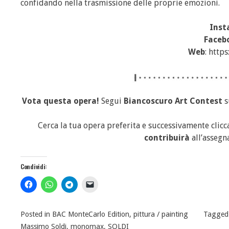
confidando nella trasmissione delle proprie emozioni.
Inst
Faceb
Web
: http
Vota questa opera!
Segui
Biancoscuro Art Contest
s
Cerca la tua opera preferita e successivamente clic
contribuirà
all’assegn
Condividi:
Posted in
BAC MonteCarlo Edition
,
pittura / painting
Tagge
Massimo Soldi
,
monomax
,
SOLDI