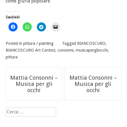
come giuria popolare.
Condividi:
Posted in
pittura / painting
Tagged
BIANCOSCURO
,
BIANCOSCURO Art Contest
,
consonni
,
musicapergliocchi
,
pittura
Navigazione
Mattia Consonni –
Mattia Consonni –
articoli
Musica per gli
Musica per gli
occhi
occhi
Ricerca
per: