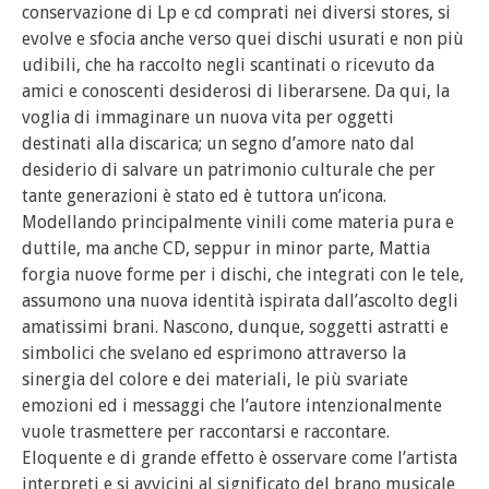
conservazione di Lp e cd comprati nei diversi stores, si
evolve e sfocia anche verso quei dischi usurati e non più
udibili, che ha raccolto negli scantinati o ricevuto da
amici e conoscenti desiderosi di liberarsene. Da qui, la
voglia di immaginare un nuova vita per oggetti
destinati alla discarica; un segno d’amore nato dal
desiderio di salvare un patrimonio culturale che per
tante generazioni è stato ed è tuttora un’icona.
Modellando principalmente vinili come materia pura e
duttile, ma anche CD, seppur in minor parte, Mattia
forgia nuove forme per i dischi, che integrati con le tele,
assumono una nuova identità ispirata dall’ascolto degli
amatissimi brani. Nascono, dunque, soggetti astratti e
simbolici che svelano ed esprimono attraverso la
sinergia del colore e dei materiali, le più svariate
emozioni ed i messaggi che l’autore intenzionalmente
vuole trasmettere per raccontarsi e raccontare.
Eloquente e di grande effetto è osservare come l’artista
interpreti e si avvicini al significato del brano musicale