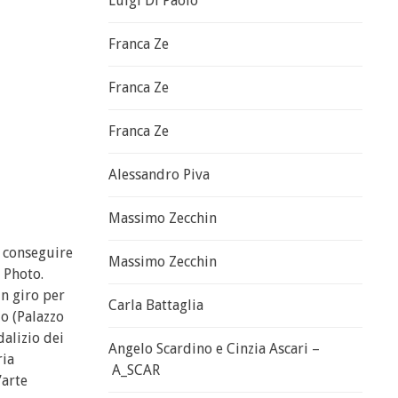
Luigi Di Paolo
Franca Ze
Franca Ze
Franca Ze
Alessandro Piva
Massimo Zecchin
a conseguire
Massimo Zecchin
 Photo.
in giro per
Carla Battaglia
io (Palazzo
dalizio dei
Angelo Scardino e Cinzia Ascari –
ria
A_SCAR
’arte