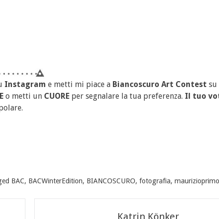
u
Instagram
e metti mi piace a
Biancoscuro Art Contest
su
E
o metti un
CUORE
per segnalare la tua preferenza.
Il tuo vo
polare.
ged
BAC
,
BACWinterEdition
,
BIANCOSCURO
,
fotografia
,
maurizioprim
Katrin Könker