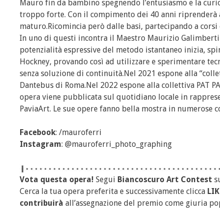
Mauro fin da bambino spegnendo l’entusiasmo e la curios
troppo forte. Con il compimento dei 40 anni riprenderà
maturo.Ricomincia però dalle basi, partecipando a corsi 
In uno di questi incontra il Maestro Maurizio Galimberti 
potenzialità espressive del metodo istantaneo inizia, sp
Hockney, provando così ad utilizzare e sperimentare tec
senza soluzione di continuità.Nel 2021 espone alla “coll
Dantebus di Roma.Nel 2022 espone alla collettiva PAT PAV
opera viene pubblicata sul quotidiano locale in rappres
PaviaArt. Le sue opere fanno bella mostra in numerose co
Facebook
: /mauroferri
Instagram
: @mauroferri_photo_graphing
Vota questa opera!
Segui
Biancoscuro Art Contest
s
Cerca la tua opera preferita e successivamente clicca
LIK
contribuirà
all’assegnazione del premio come giuria po