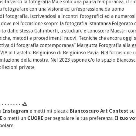
ità verso la fotografia.Ma è solo una pausa temporanea, il ri
 a fotografare con una visione ed un’espressione da uomo
di fotografia, iscrivendosi a incontri fotografici ed a numeros
dove nell’occasione scopre la fotografia istantanea.Folgorato 
into dallo stesso Galimberti, a studiare e conoscere Maestri c
niche, metodi e procedimenti nuovi. Tecniche che ancora oggi
ettiva di fotografia contemporanea” Margutta Fotografia alla ga
IA al Castello Belgioioso di Belgioioso Pavia. Nell’occasione 
entazione della mostra. Nel 2023 espone c/o lo spazio Biancosc
llezioni private.
u
Instagram
e metti mi piace a
Biancoscuro Art Contest
su
E
o metti un
CUORE
per segnalare la tua preferenza.
Il tuo vo
polare.