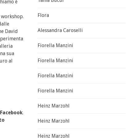
Tania Bucur
chiamo è
Flora
i workshop.
dalle
Alessandra Caroselli
ome David
 sperimenta
Fiorella Manzini
lleria
una sua
Fiorella Manzini
uro al
Fiorella Manzini
Fiorella Manzini
Heinz Marzohl
Facebook
.
to
Heinz Marzohl
Heinz Marzohl