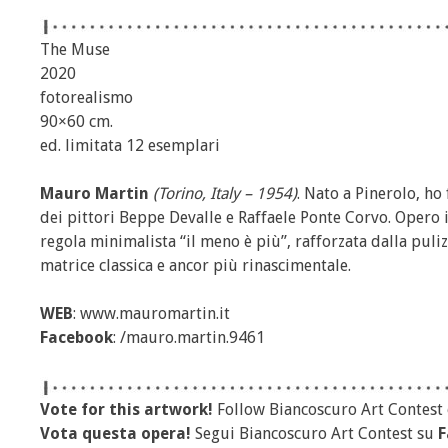
The Muse
2020
fotorealismo
90×60 cm.
ed. limitata 12 esemplari
Mauro Martin
(Torino, Italy – 1954)
. Nato a Pinerolo, ho 
dei pittori Beppe Devalle e Raffaele Ponte Corvo. Opero in
regola minimalista “il meno è più”, rafforzata dalla puli
matrice classica e ancor più rinascimentale.
WEB
: www.mauromartin.it
Facebook
: /mauro.martin.9461
Vote for this artwork!
Follow Biancoscuro Art Contest
Vota questa opera!
Segui Biancoscuro Art Contest su
F