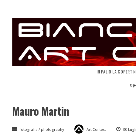
Skip
to
content
IN PALIO LA COPERTI
Op
Mauro Martin
fotografia / photography
Art Contest
30 Lugl