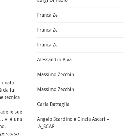
Luigi Di Paolo
Franca Ze
Franca Ze
Franca Ze
Alessandro Piva
Massimo Zecchin
sionato
Massimo Zecchin
è da lui
ne tecnica
Carla Battaglia
vade le sue
e…vi è una
Angelo Scardino e Cinzia Ascari –
nd.
A_SCAR
o percorso