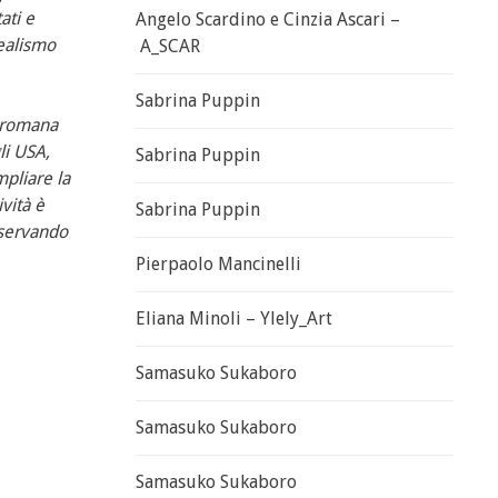
ati e
Angelo Scardino e Cinzia Ascari –
realismo
A_SCAR
Sabrina Puppin
e romana
li USA,
Sabrina Puppin
mpliare la
ività è
Sabrina Puppin
riservando
Pierpaolo Mancinelli
Eliana Minoli – Ylely_Art
Samasuko Sukaboro
Samasuko Sukaboro
Samasuko Sukaboro