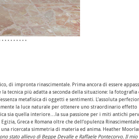
ico, di impronta rinascimentale. Prima ancora di essere appas
 la tecnica più adatta a seconda della situazione: la fotografia 
essenza metafisica di oggetti e sentimenti. L’assoluta perfezio
amente la luce naturale per ottenere uno straordinario effetto
sica sia quella interiore…la sua passione per i miti antichi per
e Egizia, Greca e Romana oltre che dell’opulenza Rinascimental
 una ricercata simmetria di materia ed anima. Heather Moorla
o, sono stato allievo di Beppe Devalle e Raffaele Pontecorvo. Il mi