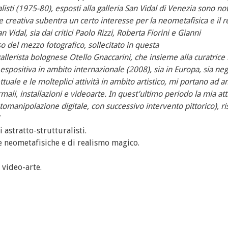
alisti (1975-80), esposti alla galleria San Vidal di Venezia sono not
se creativa subentra un certo interesse per la neometafisica e il 
Vidal, sia dai critici Paolo Rizzi, Roberta Fiorini e Gianni
’uso del mezzo fotografico, sollecitato in questa
l gallerista bolognese Otello Gnaccarini, che insieme alla curatric
espositiva in ambito internazionale (2008), sia in Europa, sia neg
tuale e le molteplici attività in ambito artistico, mi portano ad a
rmali, installazioni e videoarte. In quest’ultimo periodo la mia att
fotomanipolazione digitale, con successivo intervento pittorico), 
 astratto-strutturalisti.
e neometafisiche e di realismo magico.
 video-arte.