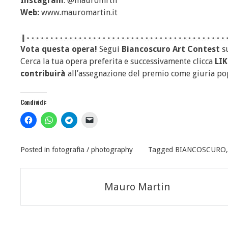
Instagram
: @mauromrtn
Web:
www.mauromartin.it
Vota questa opera!
Segui
Biancoscuro Art Contest
s
Cerca la tua opera preferita e successivamente clicca
LIK
contribuirà
all’assegnazione del premio come giuria po
Condividi:
Posted in
fotografia / photography
Tagged
BIANCOSCURO
Navigazione
Mauro Martin
articoli