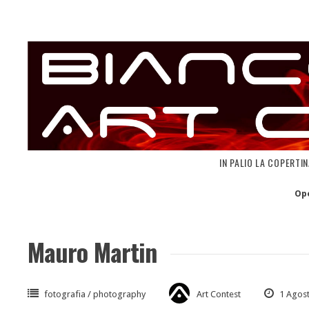
Skip
to
content
IN PALIO LA COPERTI
Op
Mauro Martin
fotografia / photography
Art Contest
1 Agos