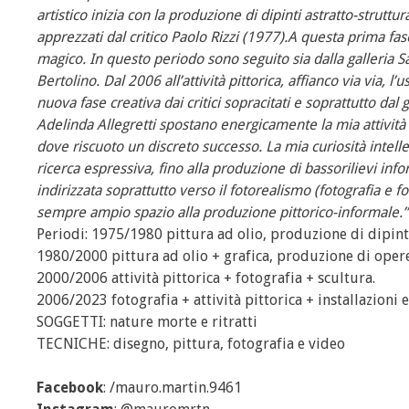
artistico inizia con la produzione di dipinti astratto-struttur
apprezzati dal critico Paolo Rizzi (1977).A questa prima fa
magico. In questo periodo sono seguito sia dalla galleria San 
Bertolino. Dal 2006 all’attività pittorica, affianco via via, l
nuova fase creativa dai critici sopracitati e soprattutto da
Adelinda Allegretti spostano energicamente la mia attività 
dove riscuoto un discreto successo. La mia curiosità intellet
ricerca espressiva, fino alla produzione di bassorilievi info
indirizzata soprattutto verso il fotorealismo (fotografia e 
sempre ampio spazio alla produzione pittorico-informale.”
Periodi: 1975/1980 pittura ad olio, produzione di dipinti
1980/2000 pittura ad olio + grafica, produzione di oper
2000/2006 attività pittorica + fotografia + scultura.
2006/2023 fotografia + attività pittorica + installazioni e
SOGGETTI: nature morte e ritratti
TECNICHE: disegno, pittura, fotografia e video
Facebook
: /mauro.martin.9461