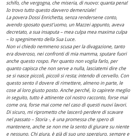
schifo, che vergogna, che miseria, di nuovo: quanta pena!
Io trovo tutto questo davvero demenziale!
La povera Dossi Enrichetta, senza rendersene conto,
avendo sposato quest’uomo, un Mazzei appunto, aveva
decretato, a sua insaputa – mea culpa mea maxima culpa
– lo spegnimento della Sua Luce.
Non vi chiedo nemmeno scusa per la divagazione, tanto
era doveroso, nei confronti di mia mamma, sputare fuori
anche questo rospo. Per quanto non voglia farlo, per
quanto capisca che non serve a nulla, lasciatemi dire che
se si nasce piccoli, piccoli si resta; intendo di cervello. Con
questo sento il dovere di rimettere, almeno in parte, le
cose al loro giusto posto. Anche perché, lo capirete meglio
in seguito, tutto è attinente col nostro racconto, forse mai
come ora, forse mai come nel caso di questi nuovi lavori.
Di sicuro, mi riprometto che lascerò perdere di scavare
nel passato – Storia -, è una promessa che spero di
mantenere, anche se non me la sento di giurare su niente
e nessuno. Chi giura, è già di suo uno spergiuro, sempre e