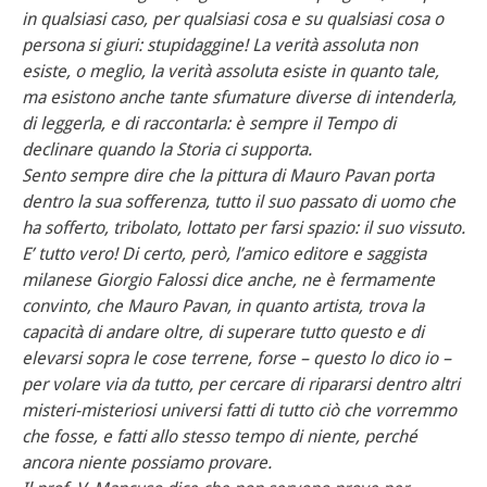
in qualsiasi caso, per qualsiasi cosa e su qualsiasi cosa o
persona si giuri: stupidaggine! La verità assoluta non
esiste, o meglio, la verità assoluta esiste in quanto tale,
ma esistono anche tante sfumature diverse di intenderla,
di leggerla, e di raccontarla: è sempre il Tempo di
declinare quando la Storia ci supporta.
Sento sempre dire che la pittura di Mauro Pavan porta
dentro la sua sofferenza, tutto il suo passato di uomo che
ha sofferto, tribolato, lottato per farsi spazio: il suo vissuto.
E’ tutto vero! Di certo, però, l’amico editore e saggista
milanese Giorgio Falossi dice anche, ne è fermamente
convinto, che Mauro Pavan, in quanto artista, trova la
capacità di andare oltre, di superare tutto questo e di
elevarsi sopra le cose terrene, forse – questo lo dico io –
per volare via da tutto, per cercare di ripararsi dentro altri
misteri-misteriosi universi fatti di tutto ciò che vorremmo
che fosse, e fatti allo stesso tempo di niente, perché
ancora niente possiamo provare.