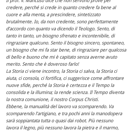
Il prof. V. Mancuso dice che non servono prove per
credere, perché si crede in quanto credere fa bene al
cuore e alla menta, a prescindere, sintetizzato
brutalmente. Io, da non credente, sono perfettamente
d’accordo con quanto va dicendo il Teologo. Sento, di
tanto in tanto, un bisogno sfrenato e incontenibile, di
ringraziare qualcuno. Sento il bisogno sincero, spontaneo,
un bisogno che mi fa star bene, di ringraziare per qualcosa
di bello e buono che mi è capitato senza averne avuto
merito. Sento che è doveroso farlo!
La Storia ci viene incontro, la Storia ci salva, la Storia ci
aiuta, ci consola, ci fortifica, ci suggerisce come affrontare
nuove sfide, perché la Storia è certezza e il Tempo la
consolida e la illumina; la rende scienza. Il Tempo diventa
la nostra comunione, il nostro Corpus Christi.
Ebbene, la manualità del lavoro va scomparendo. Va
scomparendo l’artigiano, e tra pochi anni la manodopera
sarà soppiantata tutta o quasi dai robot. Più nessuno
lavora il legno, più nessuno lavora la pietra e il marmo,