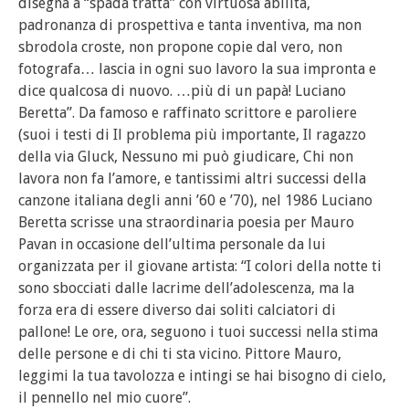
disegna a “spada tratta” con virtuosa abilità,
padronanza di prospettiva e tanta inventiva, ma non
sbrodola croste, non propone copie dal vero, non
fotografa… lascia in ogni suo lavoro la sua impronta e
dice qualcosa di nuovo. …più di un papà! Luciano
Beretta”. Da famoso e raffinato scrittore e paroliere
(suoi i testi di Il problema più importante, Il ragazzo
della via Gluck, Nessuno mi può giudicare, Chi non
lavora non fa l’amore, e tantissimi altri successi della
canzone italiana degli anni ’60 e ’70), nel 1986 Luciano
Beretta scrisse una straordinaria poesia per Mauro
Pavan in occasione dell’ultima personale da lui
organizzata per il giovane artista: “I colori della notte ti
sono sbocciati dalle lacrime dell’adolescenza, ma la
forza era di essere diverso dai soliti calciatori di
pallone! Le ore, ora, seguono i tuoi successi nella stima
delle persone e di chi ti sta vicino. Pittore Mauro,
leggimi la tua tavolozza e intingi se hai bisogno di cielo,
il pennello nel mio cuore”.