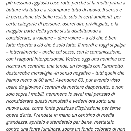
più nessuno aggiusta cose rotte perché si fa molto prima a
buttare via tutto e a ricomprare tutto di nuovo. Il senso e
la percezione del bello resiste solo in certi ambienti, per
certe categorie di persone, oserei dire privilegiate, e la
maggior parte della gente si sta disabituando a
considerare, a valutare – dare valore – a ciò che è ben
fatto rispetto a ciò che è solo fatto. Il mordi e fuggi si palpa
– letteralmente – anche col sesso, con la comunicazione,
con i rapporti interpersonali. Vedere oggi una nonnina che
ricama un centrino, una tenda, un tovaglia con l’uncinetto,
desterebbe meraviglia -in senso negativo – tutti quelli che
hanno meno di 60 anni. Avendone 63, pur avendo visto
usare da giovane i centrini da mettere dappertutto, e non
solo sopra i mobili, nemmeno io avrei mai pensato di
riconsiderare questi manufatti e vederli ora sotto una
nuova Luce, come fonte preziosa d’ispirazione per farne
opere d’arte. Prendete in mano un centrino di media
grandezza, apritelo e stendetelo per bene, mettetelo
contro una fonte luminosa, sopra un fondo colorato di non