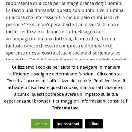
rappresenta qualcosa per la maggioranza degli uomini.
Le faccio una domanda: questo suo punto luce illumina
qualcosa che interessa oltre me un paio di miliardi di
persone? Se si, è un’opera d’arte. Lei lo sa. L’arte non è
facile. Lei lo sa e ce la mette tutta. Bisogna farsi
accompagnare da una dottrina, da una idea, da una
fantasia capace di essere compresa e illuminare di
speranza questa nostra attuale società disorientata ed
impaurita. Oggi è Natale. Non ci aggiungo la fede perché
lei ne ha già molta in se stesso. Anche quella serve. Con
Utilizziamo i cookie per aiutarti a navigare in maniera
stima. Giorgio Falossi.
efficiente e svolgere determinate funzioni. Cliccando su
"Accetta" acconsenti all'utilizzo dei cookie. Puoi decidere di
attivare o disattivare questi cookie, ma la disattivazione di
28 dicembre 2020 – Paolo Levi – Critico d’arte –
alcuni di questi potrebbe avere un impatto sulla tua
Mauro Pavan rivela ottimo talento, ironia e sapienza. In
esperienza sul browser. Per maggiori informazioni consulta l'
questo contesto e tramite una scrittura molto chiara ci
Informativa
.
fa dono di un’intelligente analisi sul ruolo dell’artista,
per altro senza citare questo lavoro di lirica astrazione
dove si materializza il suo universo poetico. Nella parte
Accetta
Impostazioni
Rifiuta
centrale l’opera rimanda – alla lontana – al sapore