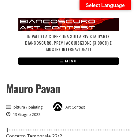
Skip
Select Language
to
content
IN PALIO LA COPERTINA SULLA RIVISTA D'ARTE
BIANCOSCURO, PREMI ACQUISIZIONE (3.000€) E
MOSTRE INTERNAZIONALI
MENU
Mauro Pavan
pittura / painting
Art Contest
13 Giugno 2022
Concetto Temporale 22/2