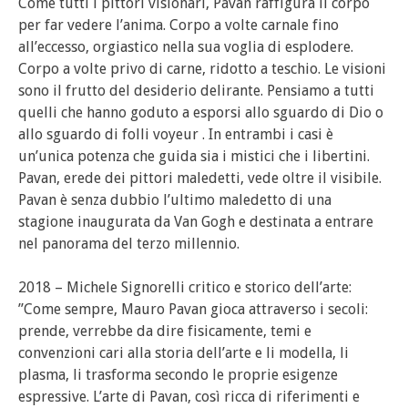
Come tutti i pittori visionari, Pavan raffigura il corpo
per far vedere l’anima. Corpo a volte carnale fino
all’eccesso, orgiastico nella sua voglia di esplodere.
Corpo a volte privo di carne, ridotto a teschio. Le visioni
sono il frutto del desiderio delirante. Pensiamo a tutti
quelli che hanno goduto a esporsi allo sguardo di Dio o
allo sguardo di folli voyeur . In entrambi i casi è
un’unica potenza che guida sia i mistici che i libertini.
Pavan, erede dei pittori maledetti, vede oltre il visibile.
Pavan è senza dubbio l’ultimo maledetto di una
stagione inaugurata da Van Gogh e destinata a entrare
nel panorama del terzo millennio.
2018 – Michele Signorelli critico e storico dell’arte:
”Come sempre, Mauro Pavan gioca attraverso i secoli:
prende, verrebbe da dire fisicamente, temi e
convenzioni cari alla storia dell’arte e li modella, li
plasma, li trasforma secondo le proprie esigenze
espressive. L’arte di Pavan, così ricca di riferimenti e