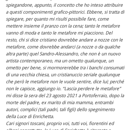
spiegandone, appunto, il concetto che ho inteso attribuire
a questi componimenti grafico-pittorici. Ebbene, si tratta di
spiegare, per quanto mi risulti possibile fare, come
mettere insieme il pranzo con la cena; tanto le metafore
vanno di moda e tanto le metafore mi piacciono. Del
resto, chi si dice cristiano dovrebbe andare a nozze con le
metafore, come dovrebbe andarci (a nozze o da qualche
altra parte) quel Sandro-Alessandro, che non è un nuovo
artista contemporaneo, ma un ometto qualunque, un
ometto per bene, si mormorerebbe tra i banchi consumati
di una vecchia chiesa, un cristianuccio seriale qualunque
che però le metafore non le vuole sentire, dice lui; perché
non le capisce, aggiungo io. “Lascia perdere le metafore”
mi disse la sera del 23 agosto 2021 a Portoferraio, dopo la
morte del padre, ex marito di mia mamma, entrambi
autori, complici (tali padri, tali figli) dello spegnimento
della Luce di Enrichetta.
Cari signori toscani, proprio voi, tutti voi, fiorentini ed