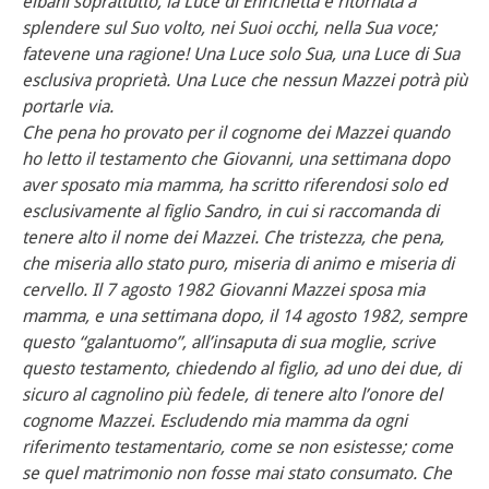
elbani soprattutto, la Luce di Enrichetta è ritornata a
splendere sul Suo volto, nei Suoi occhi, nella Sua voce;
fatevene una ragione! Una Luce solo Sua, una Luce di Sua
esclusiva proprietà. Una Luce che nessun Mazzei potrà più
portarle via.
Che pena ho provato per il cognome dei Mazzei quando
ho letto il testamento che Giovanni, una settimana dopo
aver sposato mia mamma, ha scritto riferendosi solo ed
esclusivamente al figlio Sandro, in cui si raccomanda di
tenere alto il nome dei Mazzei. Che tristezza, che pena,
che miseria allo stato puro, miseria di animo e miseria di
cervello. Il 7 agosto 1982 Giovanni Mazzei sposa mia
mamma, e una settimana dopo, il 14 agosto 1982, sempre
questo “galantuomo”, all’insaputa di sua moglie, scrive
questo testamento, chiedendo al figlio, ad uno dei due, di
sicuro al cagnolino più fedele, di tenere alto l’onore del
cognome Mazzei. Escludendo mia mamma da ogni
riferimento testamentario, come se non esistesse; come
se quel matrimonio non fosse mai stato consumato. Che