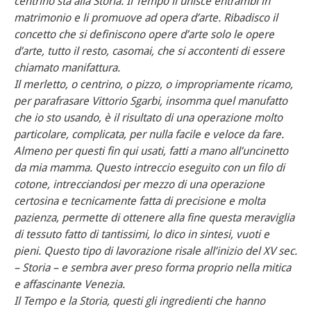
centrino sta alla Storia. Il Tempo li unisce entrambi in
matrimonio e li promuove ad opera d’arte. Ribadisco il
concetto che si definiscono opere d’arte solo le opere
d’arte, tutto il resto, casomai, che si accontenti di essere
chiamato manifattura.
Il merletto, o centrino, o pizzo, o impropriamente ricamo,
per parafrasare Vittorio Sgarbi, insomma quel manufatto
che io sto usando, è il risultato di una operazione molto
particolare, complicata, per nulla facile e veloce da fare.
Almeno per questi fin qui usati, fatti a mano all’uncinetto
da mia mamma. Questo intreccio eseguito con un filo di
cotone, intrecciandosi per mezzo di una operazione
certosina e tecnicamente fatta di precisione e molta
pazienza, permette di ottenere alla fine questa meraviglia
di tessuto fatto di tantissimi, lo dico in sintesi, vuoti e
pieni. Questo tipo di lavorazione risale all’inizio del XV sec.
– Storia – e sembra aver preso forma proprio nella mitica
e affascinante Venezia.
Il Tempo e la Storia, questi gli ingredienti che hanno