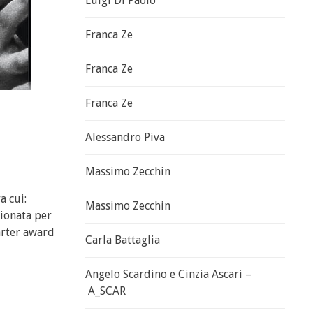
Luigi Di Paolo
Franca Ze
Franca Ze
Franca Ze
Alessandro Piva
Massimo Zecchin
a cui:
Massimo Zecchin
zionata per
arter award
Carla Battaglia
Angelo Scardino e Cinzia Ascari –
A_SCAR