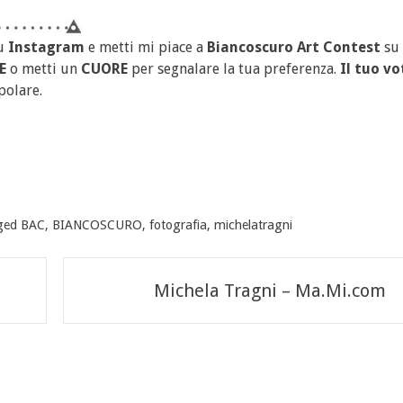
u
Instagram
e metti mi piace a
Biancoscuro Art Contest
su
E
o metti un
CUORE
per segnalare la tua preferenza.
Il tuo vo
polare.
ged
BAC
,
BIANCOSCURO
,
fotografia
,
michelatragni
Michela Tragni – Ma.Mi.com