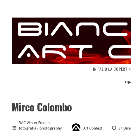
Skip
to
content
IN PALIO LA COPERTI
Op
Mirco Colombo
BAC Winter Edition
fotografia / photography
Art Contest
31 Dic