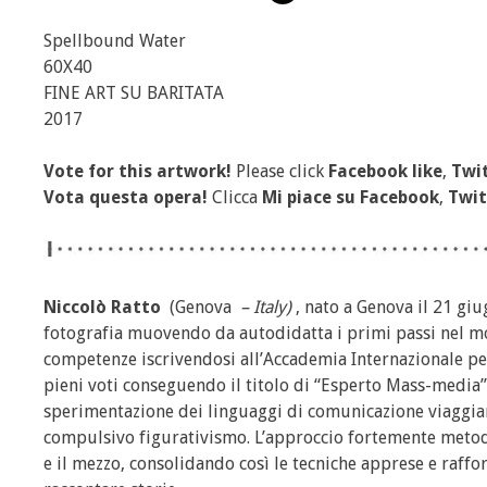
Spellbound Water
60X40
FINE ART SU BARITATA
2017
Vote for this artwork!
Please click
Facebook like
,
Twit
Vota questa opera!
Clicca
Mi piace
su Facebook
,
Twit
Niccolò Ratto
(Genova
– Italy)
, nato a Genova il 21 gi
fotografia muovendo da autodidatta i primi passi nel m
competenze iscrivendosi all’Accademia Internazionale per 
pieni voti conseguendo il titolo di “Esperto Mass-media”.
sperimentazione dei linguaggi di comunicazione viaggiando
compulsivo figurativismo. L’approccio fortemente metodi
e il mezzo, consolidando così le tecniche apprese e raffo