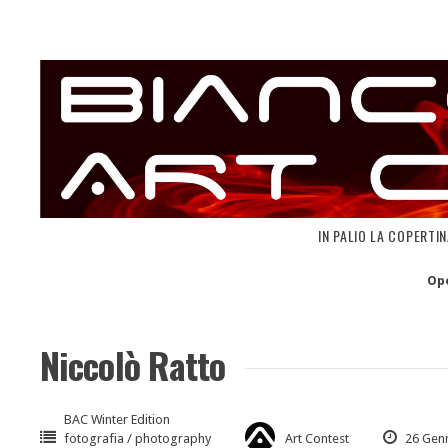
Skip
to
content
IN PALIO LA COPERTI
Op
Niccolò Ratto
BAC Winter Edition
fotografia / photography
Art Contest
26 Gen