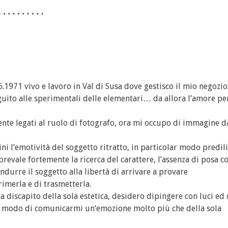
.06.1971 vivo e lavoro in Val di Susa dove gestisco il mio negozi
eguito alle sperimentali delle elementari… da allora l’amore pe
ente legati al ruolo di fotografo, ora mi occupo di immagine d
i l’emotività del soggetto ritratto, in particolar modo predili
 prevale fortemente la ricerca del carattere, l’assenza di posa co
durre il soggetto alla libertà di arrivare a provare
imerla e di trasmetterla.
 a discapito della sola estetica, desidero dipingere con luci ed
oro modo di comunicarmi un’emozione molto più che della sola