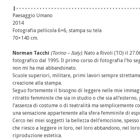
Paesaggio Umano
2014
Fotografia pellicola 6×6, stampa su tela
70×140 cm.
Norman Tacchi
(Torino – Italy)
. Nato a Rivoli (TO) il 27
fotografico dal 1995. Il primo corso di fotografia l’ho s
non mi ha mai abbandonato.
Scuole superiori, militare, primi lavori sempre strettam
creazione alla stampa.
Seguo fortemente il bisogno di leggere nelle mie immagin
ritratto femminile che sia in studio o che sia all’esterno,
l’assenza di costume o di teatralità ma semplicemente con
una sensazione appartenente alla sfera femminile di espr
Cerco nei miei soggetti la bellezza dell’emozione, spesso
che riesco a leggere in loro, nel loro abbandono, nel l
riproduzione estetica.