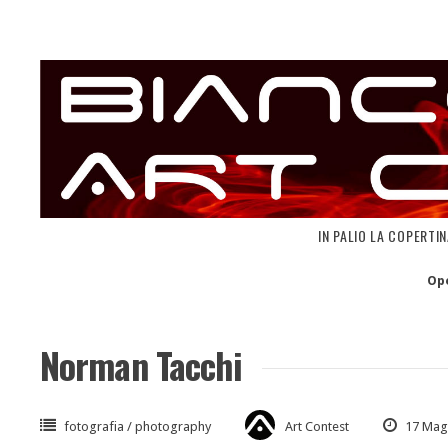
Skip
to
content
IN PALIO LA COPERTI
Op
Norman Tacchi
fotografia / photography
Art Contest
17 Mag