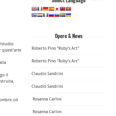
Select Language
Opere & News
o/studio
Roberto Pino “Roby’s Art”
r quest’arte
Roberto Pino “Roby’s Art”
alla
Claudio Sandrini
go il
struita,
Claudio Sandrini
Rosanna Carlini
 ombre ciò
Rosanna Carlini