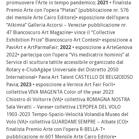
promuovere l’Arte in tempo pandemico;
2021
• finalista
Premio Arte con l’opera “Pietas” (pubblicazione nr. 576
del mensile Arte Cairo Editore)• esposizione dell’opera
“Alkimia” Galleria Accorsi – Venezia• pubblicazione nr.
47 Biancoscuro Art Magazine• vince il “Collective
Exhibition Prize” Biancoscuro Art Contest• esposizione a
PaviArt e ArtParmaFair;
2022
• esposizione a ArteGenova
2022• partecipa con l’opera “Vis medicatrix hominis” al
Service di scultura tattile accessibile organizzato dal
Rotary e-ClubAgàpe Universale del Distretto 2050
International• Pavia Art Talent CASTELLO DI BELGIOIOSO
Pavia;
2023
• esposizione a Vernice Art Fair Forlì•
collettiva VIVA MAGENTA Color of the year 2023
Chiostro di Voltorre (VA)• collettiva ROMAGNA NOSTRA
Sala Veratti – Varese• collettiva L’EPOPEA DEL VOLO
1903-2023 Tempo-Spazio-Velocità Volandia Museo del
Volo (VA)• collettiva GUARDAMI SEMPRE – Albate (CO)•
finalista Premio Arte con l’opera R-BELLA-T•
pubblicazione nr.601 Mensile Arte Cairo Editore•