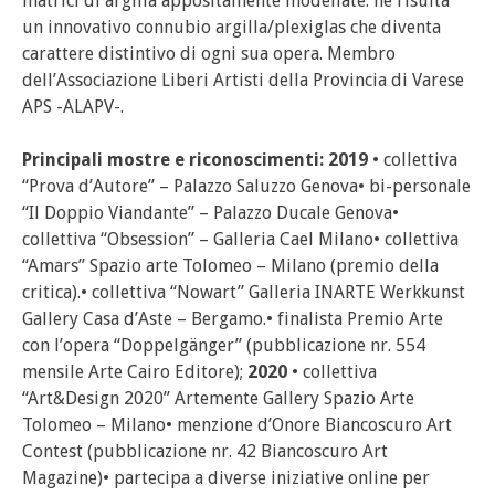
matrici di argilla appositamente modellate: ne risulta
un innovativo connubio argilla/plexiglas che diventa
carattere distintivo di ogni sua opera. Membro
dell’Associazione Liberi Artisti della Provincia di Varese
APS -ALAPV-.
Principali mostre e riconoscimenti: 2019
• collettiva
“Prova d’Autore” – Palazzo Saluzzo Genova• bi-personale
“Il Doppio Viandante” – Palazzo Ducale Genova•
collettiva “Obsession” – Galleria Cael Milano• collettiva
“Amars” Spazio arte Tolomeo – Milano (premio della
critica).• collettiva “Nowart” Galleria INARTE Werkkunst
Gallery Casa d’Aste – Bergamo.• finalista Premio Arte
con l’opera “Doppelgänger” (pubblicazione nr. 554
mensile Arte Cairo Editore);
2020
• collettiva
“Art&Design 2020” Artemente Gallery Spazio Arte
Tolomeo – Milano• menzione d’Onore Biancoscuro Art
Contest (pubblicazione nr. 42 Biancoscuro Art
Magazine)• partecipa a diverse iniziative online per