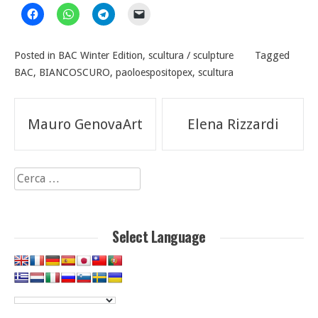
Posted in
BAC Winter Edition
,
scultura / sculpture
Tagged
BAC
,
BIANCOSCURO
,
paoloespositopex
,
scultura
Navigazione
Mauro GenovaArt
Elena Rizzardi
articoli
Ricerca
per:
Select Language