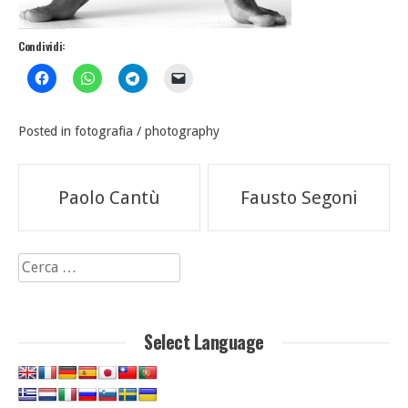
Condividi:
Posted in
fotografia / photography
Navigazione
Paolo Cantù
Fausto Segoni
articoli
Ricerca
per:
Select Language