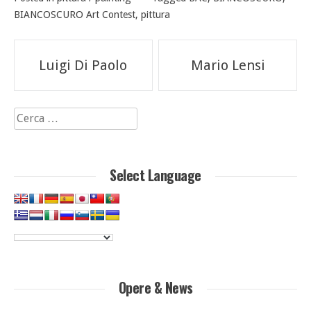
BIANCOSCURO Art Contest
,
pittura
Navigazione
Luigi Di Paolo
Mario Lensi
articoli
Ricerca
per:
Select Language
Opere & News