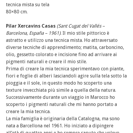
tecnica mista su tela
80×80 cm.
Pilar Xercavins Casas
(Sant Cugat del Vallés
–
Barcelona, España – 1961)
. Il mio stile pittorico è
astratto e utilizzo una tecnica mista. Ho attraversato
diverse tecniche di apprendimento; matita, carboncino,
olio, gessetto colorato e incisione fino ad arrivare ai
pigmenti naturali e creare il mio stile.
Prima di creare la mia tecnica sperimentavo con piante,
fiori e foglie di alberi lasciandoli agire sulla tela sotto la
pioggia e il sole, in questo modo ho scoperto una
texture invecchiata più simile a quella della natura.
Successivamente durante un viaggio in Marocco ho
scoperto i pigmenti naturali che mi hanno portato a
creare la mia tecnica.
La mia famiglia è originaria della Catalogna, ma sono
nata a Barcellona nel 1961. Ho iniziato a dipingere
all’età di quattro anni e ho sempre saputo che volevo