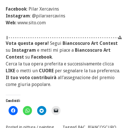
Facebook
: Pilar Xercavins
Instagram
: @pilarxercavins
Web:
www.sito.com
Vota questa opera!
Segui
Biancoscuro Art Contest
su
Instagram
e metti mi piace a
Biancoscuro Art
Contest
su
Facebook
.
Cerca la tua opera preferita e successivamente clicca
LIKE
o metti un
CUORE
per segnalare la tua preferenza.
Il tuo voto contribuirà
all’assegnazione del premio
come giuria popolare.
Condividi:
Posted in
pittura / painting
Tagged
BAC
,
BIANCOSCURO
,